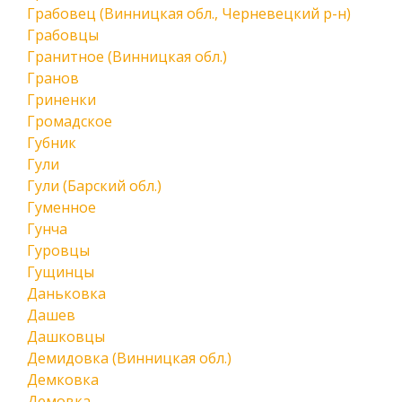
Грабовец (Винницкая обл., Черневецкий р-н)
Грабовцы
Гранитное (Винницкая обл.)
Гранов
Гриненки
Громадское
Губник
Гули
Гули (Барский обл.)
Гуменное
Гунча
Гуровцы
Гущинцы
Даньковка
Дашев
Дашковцы
Демидовка (Винницкая обл.)
Демковка
Демовка