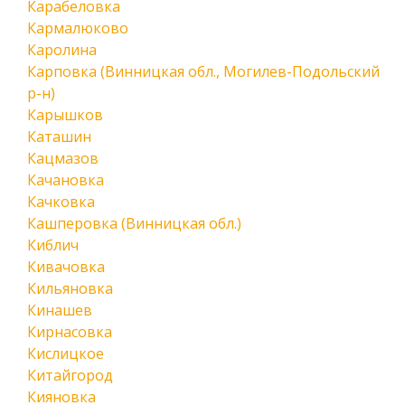
Карабеловка
Кармалюково
Каролина
Карповка (Винницкая обл., Могилев-Подольский
р-н)
Карышков
Каташин
Кацмазов
Качановка
Качковка
Кашперовка (Винницкая обл.)
Киблич
Кивачовка
Кильяновка
Кинашев
Кирнасовка
Кислицкое
Китайгород
Кияновка