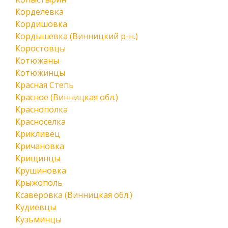
Корделевка
Кордишовка
Кордышевка (Винницкий р-н.)
Коростовцы
Котюжаны
Котюжинцы
Красная Степь
Красное (Винницкая обл.)
Краснополка
Красноселка
Крикливец
Кричановка
Крищинцы
Крушиновка
Крыжополь
Ксаверовка (Винницкая обл.)
Кудиевцы
Кузьминцы