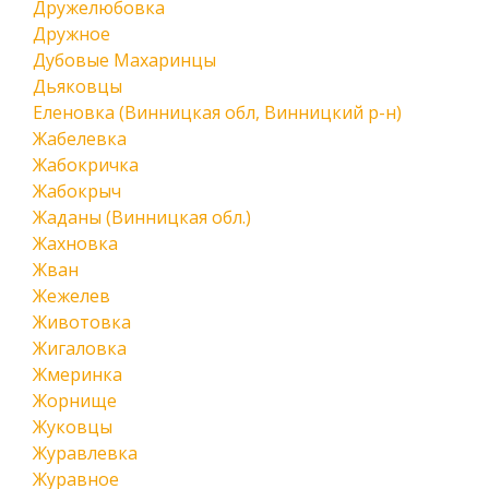
Дружелюбовка
Дружное
Дубовые Махаринцы
Дьяковцы
Еленовка (Винницкая обл, Винницкий р-н)
Жабелевка
Жабокричка
Жабокрыч
Жаданы (Винницкая обл.)
Жахновка
Жван
Жежелев
Животовка
Жигаловка
Жмеринка
Жорнище
Жуковцы
Журавлевка
Журавное