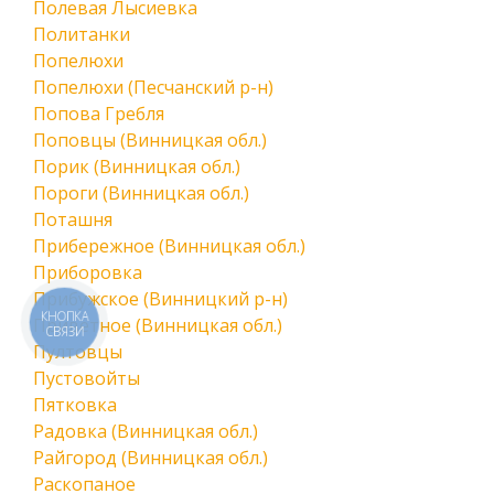
Полевая Лысиевка
Политанки
Попелюхи
Попелюхи (Песчанский р-н)
Попова Гребля
Поповцы (Винницкая обл.)
Порик (Винницкая обл.)
Пороги (Винницкая обл.)
Поташня
Прибережное (Винницкая обл.)
Приборовка
Прибужское (Винницкий р-н)
КНОПКА
Приветное (Винницкая обл.)
СВЯЗИ
Пултовцы
Пустовойты
Пятковка
Радовка (Винницкая обл.)
Райгород (Винницкая обл.)
Раскопаное