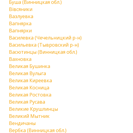
Буша (Винницкая обл.)
Вівсяники
Вазлуевка
Вапнярка
Вапнярки
Василевка (Чечельницкий р-н)
Васильевка (Тывровский р-н)
Васютинцы (Винницкая обл.)
Вахновка
Великая Бушинка
Великая Вулыга
Великая Киреевка
Великая Косница
Великая Ростовка
Великая Русава
Великие Крушлинцы
Великий Мытник
Вендичаны
Вербка (Винницкая обл.)