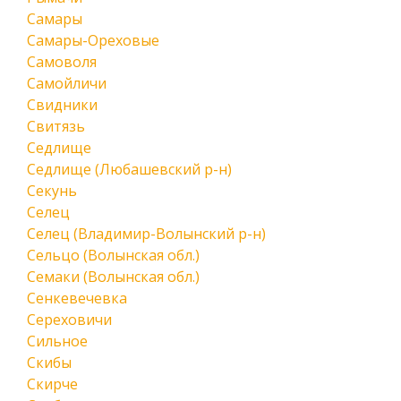
Самары
Самары-Ореховые
Самоволя
Самойличи
Свидники
Свитязь
Седлище
Седлище (Любашевский р-н)
Секунь
Селец
Селец (Владимир-Волынский р-н)
Сельцо (Волынская обл.)
Семаки (Волынская обл.)
Сенкевечевка
Сереховичи
Сильное
Скибы
Скирче