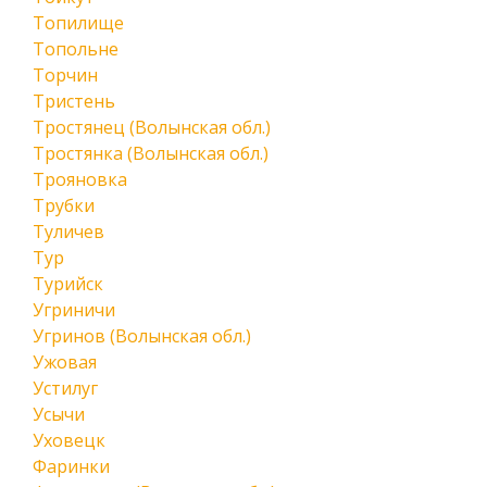
Топилище
Топольне
Торчин
Тристень
Тростянец (Волынская обл.)
Тростянка (Волынская обл.)
Трояновка
Трубки
Туличев
Тур
Турийск
Угриничи
Угринов (Волынская обл.)
Ужовая
Устилуг
Усычи
Уховецк
Фаринки