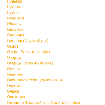
Нудыже
Нужель
Нуйно
Обенижи
Облапы
Овадное
Одерады
Одерады (Луцкий р-н)
Оздов
Озеро (Волынская обл.)
Озерцо
Озерцы (Волынская обл.)
Оконск
Оленино
Оленовка (Рожищенский р-н)
Олеськ
Олыка
Ольховка
Омельно (Шацкий р-н., Волинская обл.)