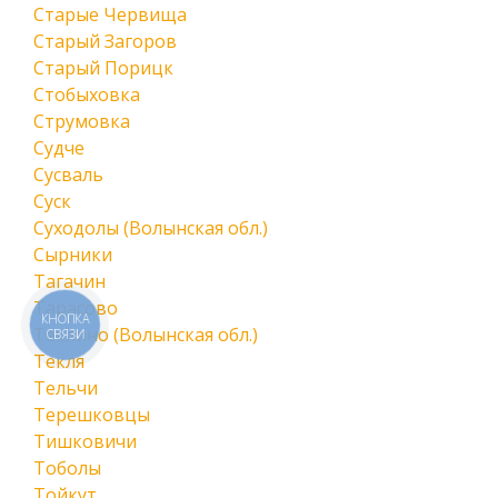
Старые Червища
Старый Загоров
Старый Порицк
Стобыховка
Струмовка
Судче
Сусваль
Суск
Суходолы (Волынская обл.)
Сырники
Тагачин
Тарасово
КНОПКА
Теклино (Волынская обл.)
СВЯЗИ
Текля
Тельчи
Терешковцы
Тишковичи
Тоболы
Тойкут