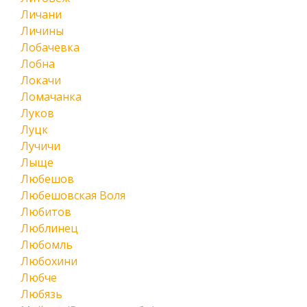
Личани
Личины
Лобачевка
Лобна
Локачи
Ломачанка
Луков
Луцк
Лучичи
Лыще
Любешов
Любешовская Воля
Любитов
Люблинец
Любомль
Любохини
Любче
Любязь