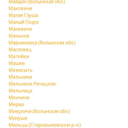
Майдан (Волынская обл.)
Маковичи
Малая Глуша
Малый Порск
Маневичи
Маньков
Марьяновка (Волынская обл.)
Масловец
Матейки
Машев
Межисыть
Мельники
Мельники-Речицкие
Мельница
Менчичи
Мерва
Микуличи (Волынская обл.)
Милуши
Мильцы (Старовыжевском р-н.)