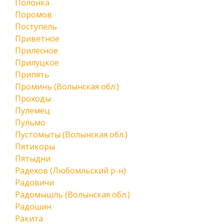
Полонка
Поромов
Поступель
Приветное
Прилесное
Прилуцкое
Припять
Проминь (Волынская обл.)
Проходы
Пулемец
Пульмо
Пустомыты (Волынская обл.)
Пятикоры
Пятыдни
Радехов (Любомльский р-н)
Радовичи
Радомышль (Волынская обл.)
Радошин
Ракита