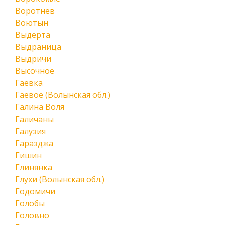
Воротнев
Воютын
Выдерта
Выдраница
Выдричи
Высочное
Гаевка
Гаевое (Волынская обл.)
Галина Воля
Галичаны
Галузия
Гаразджа
Гишин
Глинянка
Глухи (Волынская обл.)
Годомичи
Голобы
Головно