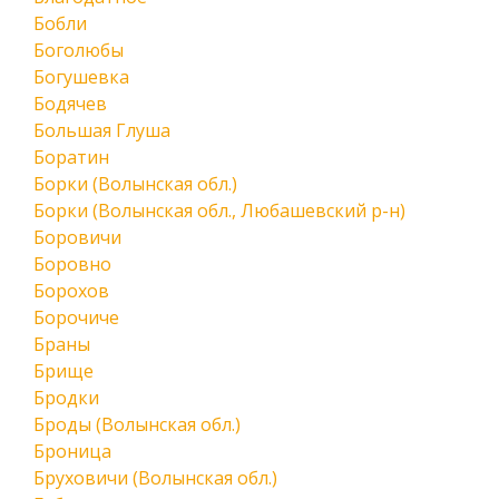
Бобли
Боголюбы
Богушевка
Бодячев
Большая Глуша
Боратин
Борки (Волынская обл.)
Борки (Волынская обл., Любашевский р-н)
Боровичи
Боровно
Борохов
Борочиче
Браны
Брище
Бродки
Броды (Волынская обл.)
Броница
Бруховичи (Волынская обл.)