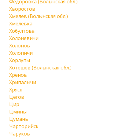
Федоровка (Волынская обл.)
Хворостов
Хмелев (Волынская обл.)
Хмелевка
Хобултова
Холоневичи
Холонов
Холопичи
Хорлупы
Хотешев (Волынская обл.)
Хренов
Хрипалычи
Хряск
Цегов
Цир
Цмины
Цумань
Чарторийск
Чаруков