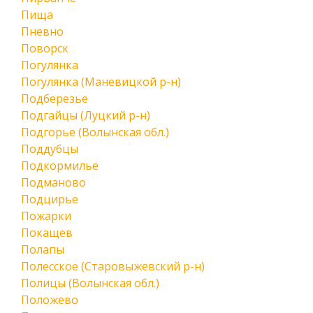
Пища
Пневно
Поворск
Погулянка
Погулянка (Маневицкой р-н)
Подберезье
Подгайцы (Луцкий р-н)
Подгорье (Волынская обл.)
Поддубцы
Подкормилье
Подманово
Подцирье
Пожарки
Покащев
Полапы
Полесское (Старовыжевский р-н)
Полицы (Волынская обл.)
Положево