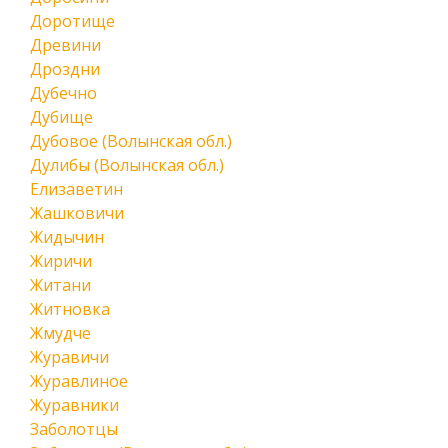
Доротище
Древини
Дроздни
Дубечно
Дубище
Дубовое (Волынская обл.)
Дулибы (Волынская обл.)
Елизаветин
Жашковичи
Жидычин
Жиричи
Житани
Житновка
Жмудче
Журавичи
Журавлиное
Журавники
Заболотцы