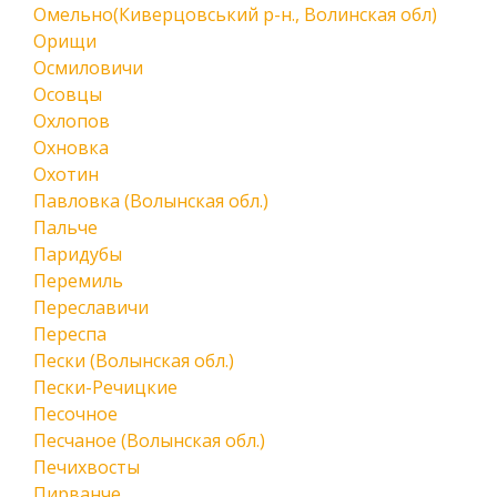
Омельно(Киверцовський р-н., Волинская обл)
Орищи
Осмиловичи
Осовцы
Охлопов
Охновка
Охотин
Павловка (Волынская обл.)
Пальче
Паридубы
Перемиль
Переславичи
Переспа
Пески (Волынская обл.)
Пески-Речицкие
Песочное
Песчаное (Волынская обл.)
Печихвосты
Пирванче