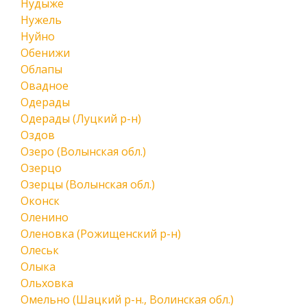
Нудыже
Нужель
Нуйно
Обенижи
Облапы
Овадное
Одерады
Одерады (Луцкий р-н)
Оздов
Озеро (Волынская обл.)
Озерцо
Озерцы (Волынская обл.)
Оконск
Оленино
Оленовка (Рожищенский р-н)
Олеськ
Олыка
Ольховка
Омельно (Шацкий р-н., Волинская обл.)