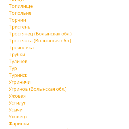
Топилище
Топольне
Торчин
Тристень
Тростянец (Волынская обл.)
Тростянка (Волынская обл.)
Трояновка
Трубки
Туличев
Тур
Турийск
Угриничи
Угринов (Волынская обл.)
Ужовая
Устилуг
Усычи
Уховецк
Фаринки