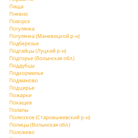
Пища
Пневно
Поворск
Погулянка
Погулянка (Маневицкой р-н)
Подберезье
Подгайцы (Луцкий р-н)
Подгорье (Волынская обл.)
Поддубцы
Подкормилье
Подманово
Подцирье
Пожарки
Покащев
Полапы
Полесское (Старовыжевский р-н)
Полицы (Волынская обл.)
Положево