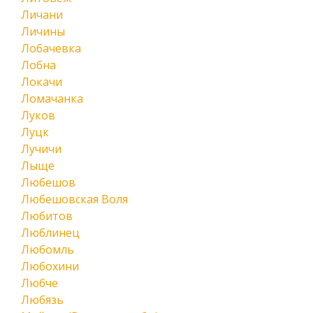
Личани
Личины
Лобачевка
Лобна
Локачи
Ломачанка
Луков
Луцк
Лучичи
Лыще
Любешов
Любешовская Воля
Любитов
Люблинец
Любомль
Любохини
Любче
Любязь