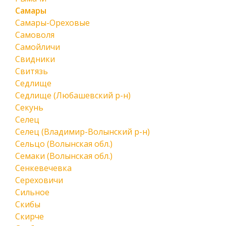
Самары
Самары-Ореховые
Самоволя
Самойличи
Свидники
Свитязь
Седлище
Седлище (Любашевский р-н)
Секунь
Селец
Селец (Владимир-Волынский р-н)
Сельцо (Волынская обл.)
Семаки (Волынская обл.)
Сенкевечевка
Сереховичи
Сильное
Скибы
Скирче