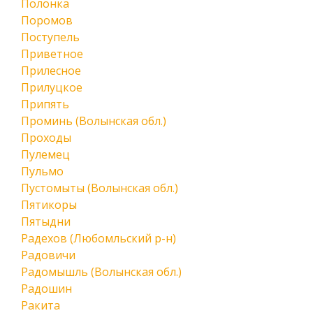
Полонка
Поромов
Поступель
Приветное
Прилесное
Прилуцкое
Припять
Проминь (Волынская обл.)
Проходы
Пулемец
Пульмо
Пустомыты (Волынская обл.)
Пятикоры
Пятыдни
Радехов (Любомльский р-н)
Радовичи
Радомышль (Волынская обл.)
Радошин
Ракита