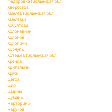
Федоровка (Волынская обл.)
Хворостов
Хмелев (Волынская обл.)
Хмелевка
Хобултова
Холоневичи
Холонов
Холопичи
Хорлупы
Хотешев (Волынская обл.)
Хренов
Хрипалычи
Хряск
Цегов
Цир
Цмины
Цумань
Чарторийск
Чаруков