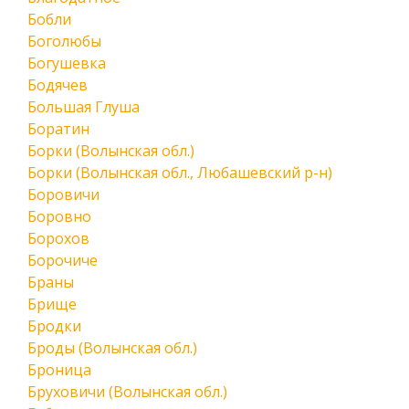
Бобли
Боголюбы
Богушевка
Бодячев
Большая Глуша
Боратин
Борки (Волынская обл.)
Борки (Волынская обл., Любашевский р-н)
Боровичи
Боровно
Борохов
Борочиче
Браны
Брище
Бродки
Броды (Волынская обл.)
Броница
Бруховичи (Волынская обл.)