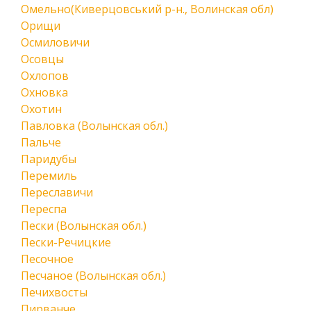
Омельно(Киверцовський р-н., Волинская обл)
Орищи
Осмиловичи
Осовцы
Охлопов
Охновка
Охотин
Павловка (Волынская обл.)
Пальче
Паридубы
Перемиль
Переславичи
Переспа
Пески (Волынская обл.)
Пески-Речицкие
Песочное
Песчаное (Волынская обл.)
Печихвосты
Пирванче