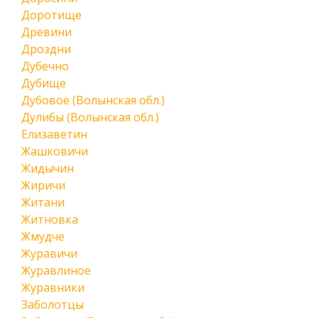
Доротище
Древини
Дроздни
Дубечно
Дубище
Дубовое (Волынская обл.)
Дулибы (Волынская обл.)
Елизаветин
Жашковичи
Жидычин
Жиричи
Житани
Житновка
Жмудче
Журавичи
Журавлиное
Журавники
Заболотцы