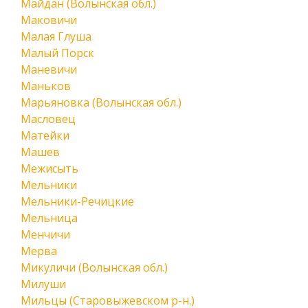
Майдан (Волынская обл.)
Маковичи
Малая Глуша
Малый Порск
Маневичи
Маньков
Марьяновка (Волынская обл.)
Масловец
Матейки
Машев
Межисыть
Мельники
Мельники-Речицкие
Мельница
Менчичи
Мерва
Микуличи (Волынская обл.)
Милуши
Мильцы (Старовыжевском р-н.)