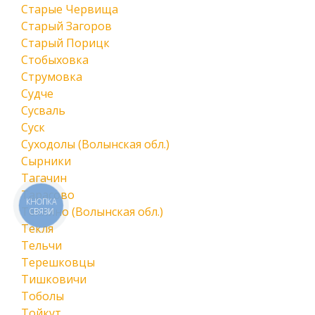
Старые Червища
Старый Загоров
Старый Порицк
Стобыховка
Струмовка
Судче
Сусваль
Суск
Суходолы (Волынская обл.)
Сырники
Тагачин
Тарасово
КНОПКА
Теклино (Волынская обл.)
СВЯЗИ
Текля
Тельчи
Терешковцы
Тишковичи
Тоболы
Тойкут