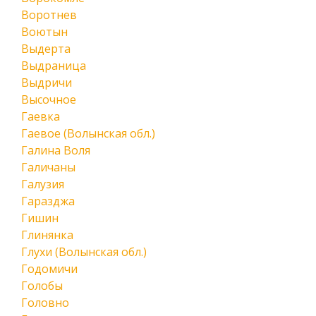
Воротнев
Воютын
Выдерта
Выдраница
Выдричи
Высочное
Гаевка
Гаевое (Волынская обл.)
Галина Воля
Галичаны
Галузия
Гаразджа
Гишин
Глинянка
Глухи (Волынская обл.)
Годомичи
Голобы
Головно