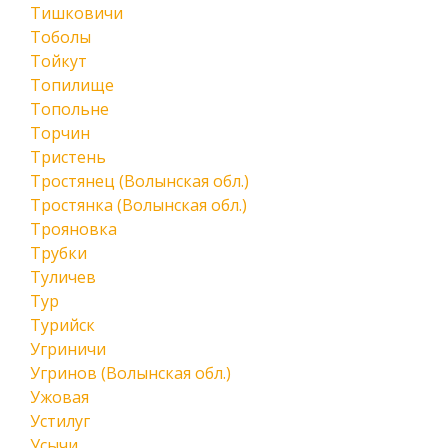
Тишковичи
Тоболы
Тойкут
Топилище
Топольне
Торчин
Тристень
Тростянец (Волынская обл.)
Тростянка (Волынская обл.)
Трояновка
Трубки
Туличев
Тур
Турийск
Угриничи
Угринов (Волынская обл.)
Ужовая
Устилуг
Усычи