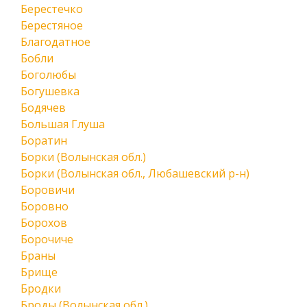
Берестечко
Берестяное
Благодатное
Бобли
Боголюбы
Богушевка
Бодячев
Большая Глуша
Боратин
Борки (Волынская обл.)
Борки (Волынская обл., Любашевский р-н)
Боровичи
Боровно
Борохов
Борочиче
Браны
Брище
Бродки
Броды (Волынская обл.)