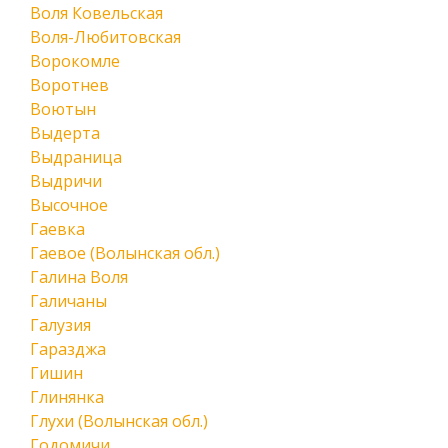
Воля Ковельская
Воля-Любитовская
Ворокомле
Воротнев
Воютын
Выдерта
Выдраница
Выдричи
Высочное
Гаевка
Гаевое (Волынская обл.)
Галина Воля
Галичаны
Галузия
Гаразджа
Гишин
Глинянка
Глухи (Волынская обл.)
Годомичи