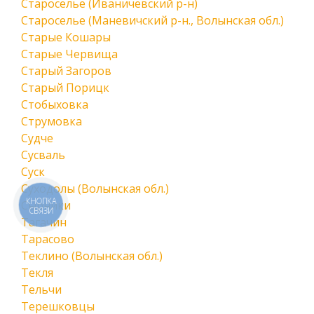
Староселье (Иваничевский р-н)
Староселье (Маневичский р-н., Волынская обл.)
Старые Кошары
Старые Червища
Старый Загоров
Старый Порицк
Стобыховка
Струмовка
Судче
Сусваль
Суск
Суходолы (Волынская обл.)
КНОПКА
Сырники
СВЯЗИ
Тагачин
Тарасово
Теклино (Волынская обл.)
Текля
Тельчи
Терешковцы