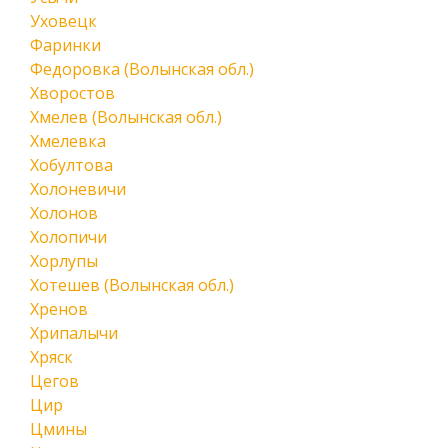
Уховецк
Фаринки
Федоровка (Волынская обл.)
Хворостов
Хмелев (Волынская обл.)
Хмелевка
Хобултова
Холоневичи
Холонов
Холопичи
Хорлупы
Хотешев (Волынская обл.)
Хренов
Хрипалычи
Хряск
Цегов
Цир
Цмины