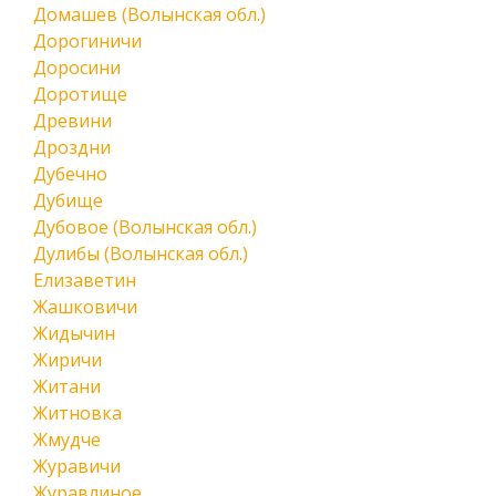
Домашев (Волынская обл.)
Дорогиничи
Доросини
Доротище
Древини
Дроздни
Дубечно
Дубище
Дубовое (Волынская обл.)
Дулибы (Волынская обл.)
Елизаветин
Жашковичи
Жидычин
Жиричи
Житани
Житновка
Жмудче
Журавичи
Журавлиное