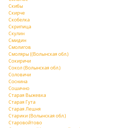
Скибы
Скирче
Скобелка
Скрипица
Скулин
Смидин
Смолигов
Смоляры ((Волынская обл.)
Сокиричи
Сокол (Волынская обл.)
Соловичи
Соснина
Сошично
Старая Выжевка
Старая Гута
Старая Лешня
Старики (Волынская обл.)
Старовойтово