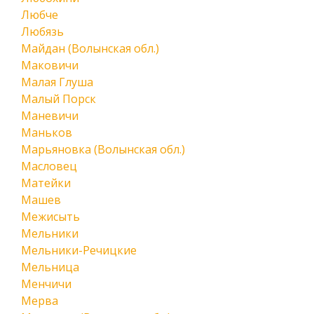
Любче
Любязь
Майдан (Волынская обл.)
Маковичи
Малая Глуша
Малый Порск
Маневичи
Маньков
Марьяновка (Волынская обл.)
Масловец
Матейки
Машев
Межисыть
Мельники
Мельники-Речицкие
Мельница
Менчичи
Мерва