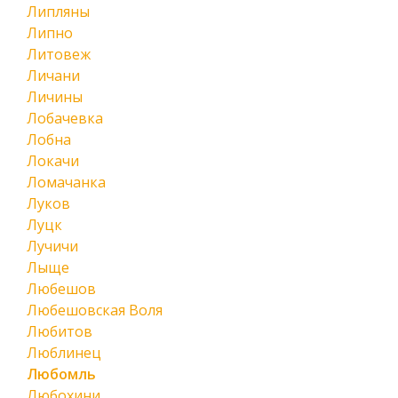
Липляны
Липно
Литовеж
Личани
Личины
Лобачевка
Лобна
Локачи
Ломачанка
Луков
Луцк
Лучичи
Лыще
Любешов
Любешовская Воля
Любитов
Люблинец
Любомль
Любохини