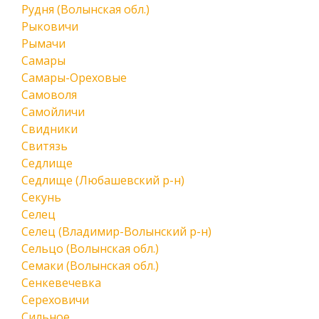
Рудня (Волынская обл.)
Рыковичи
Рымачи
Самары
Самары-Ореховые
Самоволя
Самойличи
Свидники
Свитязь
Седлище
Седлище (Любашевский р-н)
Секунь
Селец
Селец (Владимир-Волынский р-н)
Сельцо (Волынская обл.)
Семаки (Волынская обл.)
Сенкевечевка
Сереховичи
Сильное