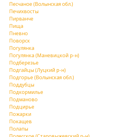
Песчаное (Волынская обл.)
Печихвосты
Пирванче
Пища
Пневно
Поворск
Погулянка
Погулянка (Маневицкой р-н)
Подберезье
Подгайцы (Луцкий р-н)
Подгорье (Волынская обл.)
Поддубцы
Подкормилье
Подманово
Подцирье
Пожарки
Покащев
Полапы
Полесское (Старовыжевский р-н)