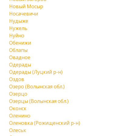
Новый Мосыр
Носачевичи
Нудыже
Нужель
Нуйно
Обенижи
Облапы
Овадное
Одерады
Одерады (Луцкий р-н)
Оздов
Озеро (Волынская обл.)
Озерцо
Озерцы (Волынская обл.)
Оконск
Оленино
Оленовка (Рожищенский р-н)
Олеськ