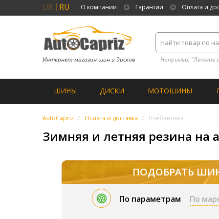
UK
RU
О компании
Гарантии
Оплата и до
Интернет-магазин шин и дисков
Например, "Летние 
ШИНЫ
ДИСКИ
МОТОШИНЫ
AutoCapriz
Оплата и доставка
Плебановка
Зимняя и летняя резина на 
ПОДОБРАТЬ ШИ
По параметрам
По мар