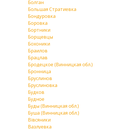
Болган
Большая Стратиевка
Бондуровка
Боровка
Бортники
Борщевцы
Бохоники
Браилов
Брацлав
Бродецкое (Винницкая обл.)
Бронница
Бруслинов
Бруслиновка
Будков
Будное
Буды (Винницкая обл.)
Буша (Винницкая обл.)
Вівсяники
Вазлуевка