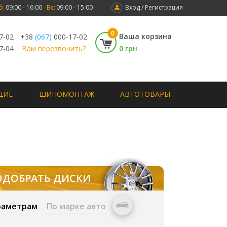
б:
09:00 - 16:00
Вс:
09:00 - 15:00
Вход / Регистрация
0
Ваша корзина
7-02
+38
(067)
000-17-02
7-04
Вам перезвонить?
0 грн
ЩИЕ
ШИНОМОНТАЖ
АВТОТОВАРЫ
ОДОБРАТЬ ДИСКИ
раметрам
По марке авто