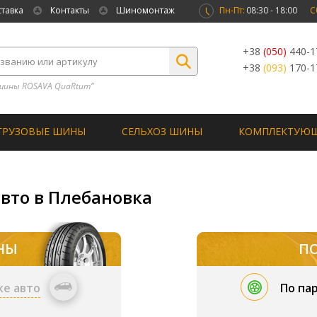
ставка
Контакты
Шиномонтаж
Пн-Пт:
08:30 - 18:00
С
+38
(050)
440-1
+38
(093)
170-1
шины ROSAVA QuaRtum”
ГРУЗОВЫЕ ШИНЫ
СЕЛЬХОЗ ШИНЫ
КОМПЛЕКТУЮ
авто в Плебановка
НЫ
П
ке авто
По па