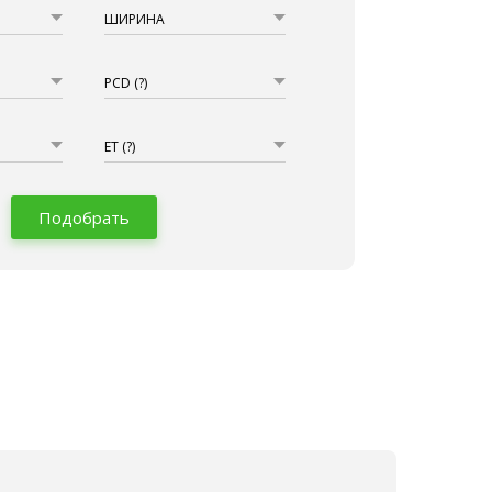
ШИРИНА
PCD
(?)
ET
(?)
Подобрать