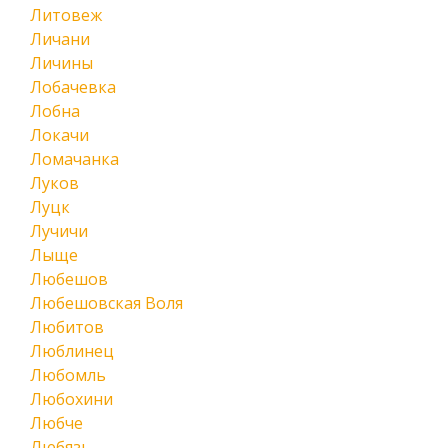
Литовеж
Личани
Личины
Лобачевка
Лобна
Локачи
Ломачанка
Луков
Луцк
Лучичи
Лыще
Любешов
Любешовская Воля
Любитов
Люблинец
Любомль
Любохини
Любче
Любязь