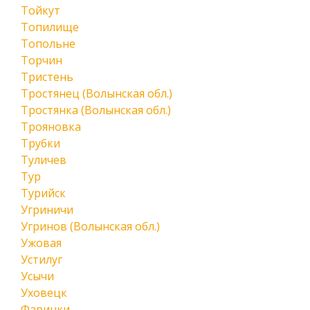
Тойкут
Топилище
Топольне
Торчин
Тристень
Тростянец (Волынская обл.)
Тростянка (Волынская обл.)
Трояновка
Трубки
Туличев
Тур
Турийск
Угриничи
Угринов (Волынская обл.)
Ужовая
Устилуг
Усычи
Уховецк
Фаринки