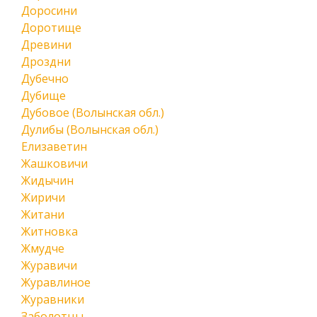
Доросини
Доротище
Древини
Дроздни
Дубечно
Дубище
Дубовое (Волынская обл.)
Дулибы (Волынская обл.)
Елизаветин
Жашковичи
Жидычин
Жиричи
Житани
Житновка
Жмудче
Журавичи
Журавлиное
Журавники
Заболотцы