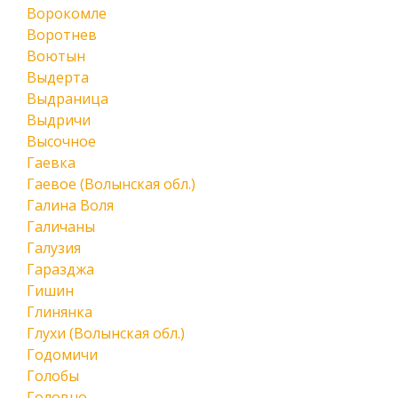
Ворокомле
Воротнев
Воютын
Выдерта
Выдраница
Выдричи
Высочное
Гаевка
Гаевое (Волынская обл.)
Галина Воля
Галичаны
Галузия
Гаразджа
Гишин
Глинянка
Глухи (Волынская обл.)
Годомичи
Голобы
Головно