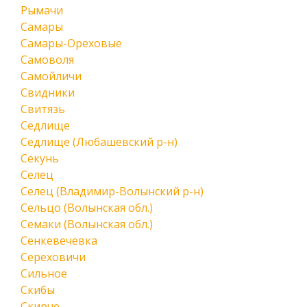
Рымачи
Самары
Самары-Ореховые
Самоволя
Самойличи
Свидники
Свитязь
Седлище
Седлище (Любашевский р-н)
Секунь
Селец
Селец (Владимир-Волынский р-н)
Сельцо (Волынская обл.)
Семаки (Волынская обл.)
Сенкевечевка
Сереховичи
Сильное
Скибы
Скирче