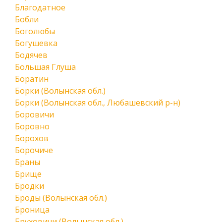
Благодатное
Бобли
Боголюбы
Богушевка
Бодячев
Большая Глуша
Боратин
Борки (Волынская обл.)
Борки (Волынская обл., Любашевский р-н)
Боровичи
Боровно
Борохов
Борочиче
Браны
Брище
Бродки
Броды (Волынская обл.)
Броница
Бруховичи (Волынская обл.)