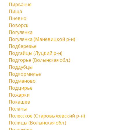
Пирванче
Пища
Пневно
Поворск
Погулянка
Погулянка (Маневицкой р-н)
Подберезье
Подгайцы (Луцкий р-н)
Подгорье (Волынская обл.)
Поддубцы
Подкормилье
Подманово
Подцирье
Пожарки
Покащев
Полапы
Полесское (Старовыжевский р-н)
Полицы (Волынская обл.)
Положево