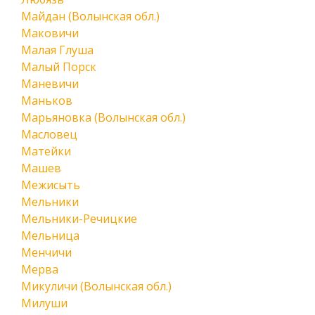
Майдан (Волынская обл.)
Маковичи
Малая Глуша
Малый Порск
Маневичи
Маньков
Марьяновка (Волынская обл.)
Масловец
Матейки
Машев
Межисыть
Мельники
Мельники-Речицкие
Мельница
Менчичи
Мерва
Микуличи (Волынская обл.)
Милуши