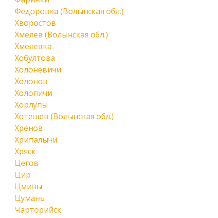
Федоровка (Волынская обл.)
Хворостов
Хмелев (Волынская обл.)
Хмелевка
Хобултова
Холоневичи
Холонов
Холопичи
Хорлупы
Хотешев (Волынская обл.)
Хренов
Хрипалычи
Хряск
Цегов
Цир
Цмины
Цумань
Чарторийск