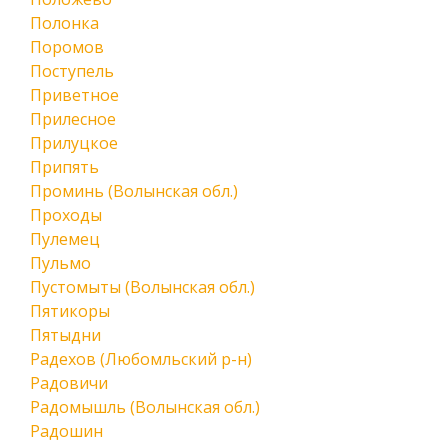
Полонка
Поромов
Поступель
Приветное
Прилесное
Прилуцкое
Припять
Проминь (Волынская обл.)
Проходы
Пулемец
Пульмо
Пустомыты (Волынская обл.)
Пятикоры
Пятыдни
Радехов (Любомльский р-н)
Радовичи
Радомышль (Волынская обл.)
Радошин