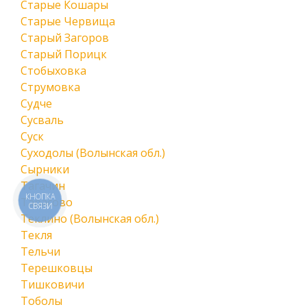
Старые Кошары
Старые Червища
Старый Загоров
Старый Порицк
Стобыховка
Струмовка
Судче
Сусваль
Суск
Суходолы (Волынская обл.)
Сырники
Тагачин
КНОПКА
Тарасово
СВЯЗИ
Теклино (Волынская обл.)
Текля
Тельчи
Терешковцы
Тишковичи
Тоболы