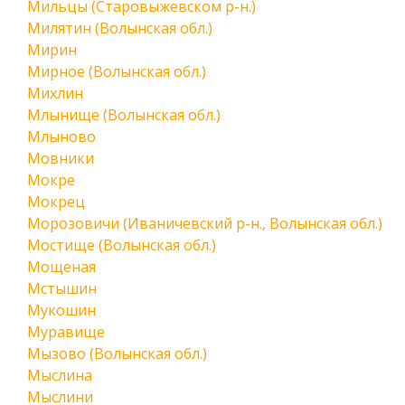
Мильцы (Старовыжевском р-н.)
Милятин (Волынская обл.)
Мирин
Мирное (Волынская обл.)
Михлин
Млынище (Волынская обл.)
Млыново
Мовники
Мокре
Мокрец
Морозовичи (Иваничевский р-н., Волынская обл.)
Мостище (Волынская обл.)
Мощеная
Мстышин
Мукошин
Муравище
Мызово (Волынская обл.)
Мыслина
Мыслини