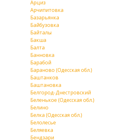
Арциз
Арчипитовка
Базарьянка
Байбузовка
Байталы
Бакша
Балта
Банновка
Барабой
Бараново (Одесская обл.)
Баштанков
Баштановка
Белгород-Днестровский
Беленькое (Одесская обл.)
Белино
Белка (Одесская обл.)
Белолесье
Беляевка
Бендзари