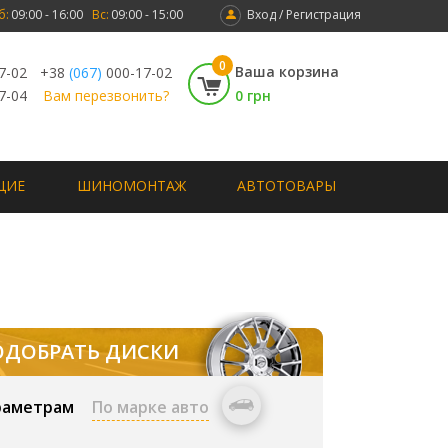
б:
09:00 - 16:00
Вс:
09:00 - 15:00
Вход / Регистрация
0
Ваша корзина
7-02
+38
(067)
000-17-02
7-04
Вам перезвонить?
0 грн
ЩИЕ
ШИНОМОНТАЖ
АВТОТОВАРЫ
ОДОБРАТЬ ДИСКИ
раметрам
По марке авто