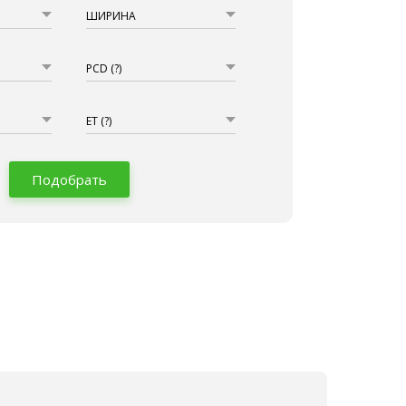
ШИРИНА
PCD
(?)
ET
(?)
Подобрать