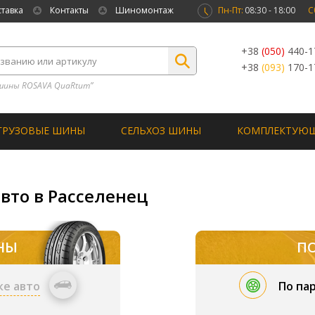
ставка
Контакты
Шиномонтаж
Пн-Пт:
08:30 - 18:00
С
+38
(050)
440-1
+38
(093)
170-1
шины ROSAVA QuaRtum”
ГРУЗОВЫЕ ШИНЫ
СЕЛЬХОЗ ШИНЫ
КОМПЛЕКТУЮ
вто в Расселенец
НЫ
П
ке авто
По па