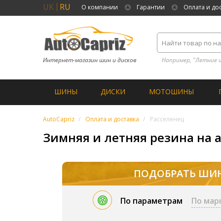
UK
RU
О компании
Гарантии
Оплата и до
Интернет-магазин шин и дисков
Например, "Летние 
ШИНЫ
ДИСКИ
МОТОШИНЫ
AutoCapriz
Оплата и доставка
Расселенец
Зимняя и летняя резина на а
ПОДОБРАТЬ ШИ
По параметрам
По мар