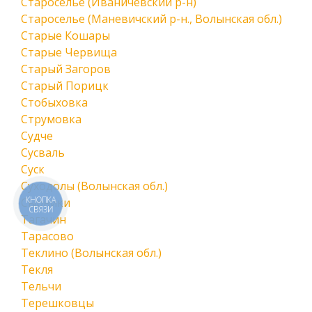
Староселье (Иваничевский р-н)
Староселье (Маневичский р-н., Волынская обл.)
Старые Кошары
Старые Червища
Старый Загоров
Старый Порицк
Стобыховка
Струмовка
Судче
Сусваль
Суск
Суходолы (Волынская обл.)
КНОПКА
Сырники
СВЯЗИ
Тагачин
Тарасово
Теклино (Волынская обл.)
Текля
Тельчи
Терешковцы