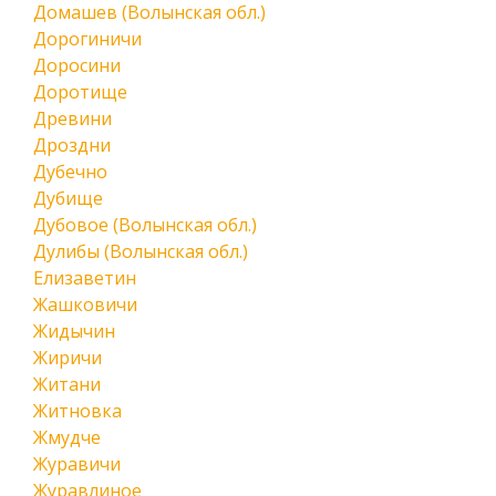
Домашев (Волынская обл.)
Дорогиничи
Доросини
Доротище
Древини
Дроздни
Дубечно
Дубище
Дубовое (Волынская обл.)
Дулибы (Волынская обл.)
Елизаветин
Жашковичи
Жидычин
Жиричи
Житани
Житновка
Жмудче
Журавичи
Журавлиное