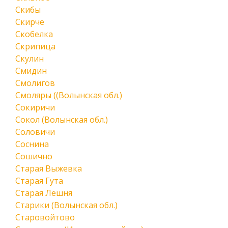
Скибы
Скирче
Скобелка
Скрипица
Скулин
Смидин
Смолигов
Смоляры ((Волынская обл.)
Сокиричи
Сокол (Волынская обл.)
Соловичи
Соснина
Сошично
Старая Выжевка
Старая Гута
Старая Лешня
Старики (Волынская обл.)
Старовойтово