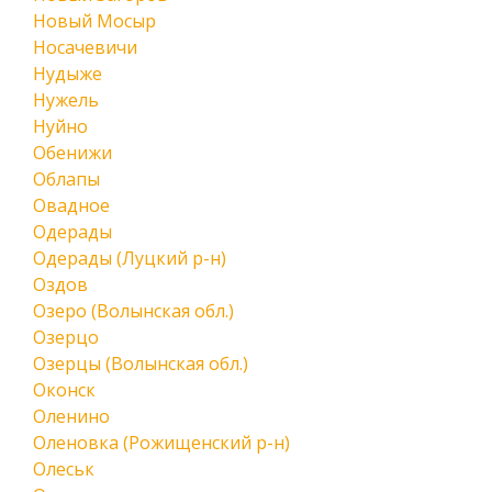
Новый Мосыр
Носачевичи
Нудыже
Нужель
Нуйно
Обенижи
Облапы
Овадное
Одерады
Одерады (Луцкий р-н)
Оздов
Озеро (Волынская обл.)
Озерцо
Озерцы (Волынская обл.)
Оконск
Оленино
Оленовка (Рожищенский р-н)
Олеськ