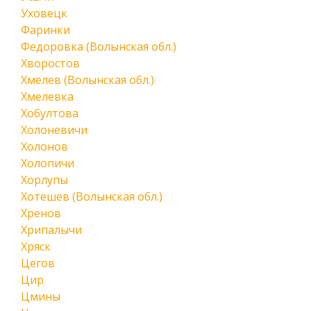
Уховецк
Фаринки
Федоровка (Волынская обл.)
Хворостов
Хмелев (Волынская обл.)
Хмелевка
Хобултова
Холоневичи
Холонов
Холопичи
Хорлупы
Хотешев (Волынская обл.)
Хренов
Хрипалычи
Хряск
Цегов
Цир
Цмины