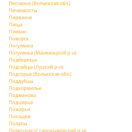
Песчаное (Волынская обл.)
Печихвосты
Пирванче
Пища
Пневно
Поворск
Погулянка
Погулянка (Маневицкой р-н)
Подберезье
Подгайцы (Луцкий р-н)
Подгорье (Волынская обл.)
Поддубцы
Подкормилье
Подманово
Подцирье
Пожарки
Покащев
Полапы
Полесское (Старовыжевский р-н)