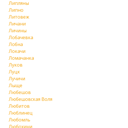
Липляны
Липно
Литовеж
Личани
Личины
Лобачевка
Лобна
Локачи
Ломачанка
Луков
Луцк
Лучичи
Лыще
Любешов
Любешовская Воля
Любитов
Люблинец
Любомль
Любохини