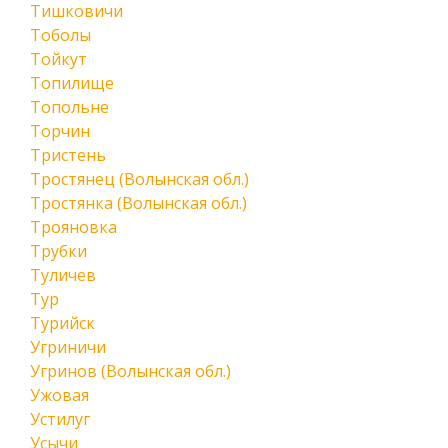
Тишковичи
Тоболы
Тойкут
Топилище
Топольне
Торчин
Тристень
Тростянец (Волынская обл.)
Тростянка (Волынская обл.)
Трояновка
Трубки
Туличев
Тур
Турийск
Угриничи
Угринов (Волынская обл.)
Ужовая
Устилуг
Усычи