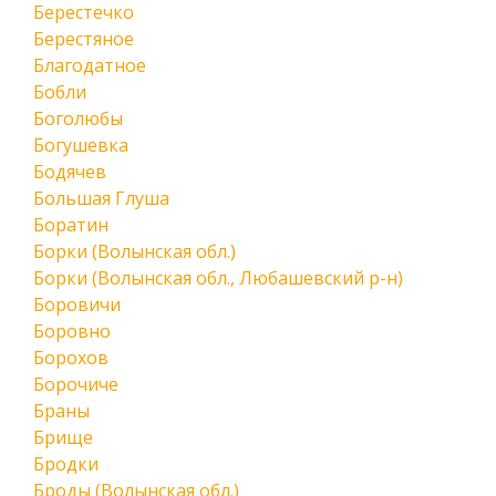
Берестечко
Берестяное
Благодатное
Бобли
Боголюбы
Богушевка
Бодячев
Большая Глуша
Боратин
Борки (Волынская обл.)
Борки (Волынская обл., Любашевский р-н)
Боровичи
Боровно
Борохов
Борочиче
Браны
Брище
Бродки
Броды (Волынская обл.)