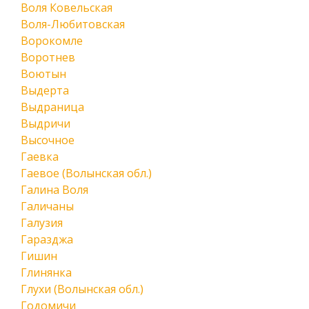
Воля Ковельская
Воля-Любитовская
Ворокомле
Воротнев
Воютын
Выдерта
Выдраница
Выдричи
Высочное
Гаевка
Гаевое (Волынская обл.)
Галина Воля
Галичаны
Галузия
Гаразджа
Гишин
Глинянка
Глухи (Волынская обл.)
Годомичи