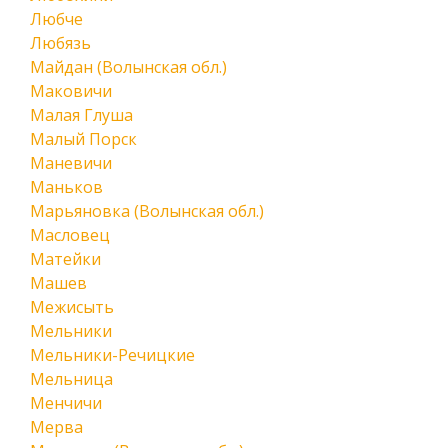
Любче
Любязь
Майдан (Волынская обл.)
Маковичи
Малая Глуша
Малый Порск
Маневичи
Маньков
Марьяновка (Волынская обл.)
Масловец
Матейки
Машев
Межисыть
Мельники
Мельники-Речицкие
Мельница
Менчичи
Мерва