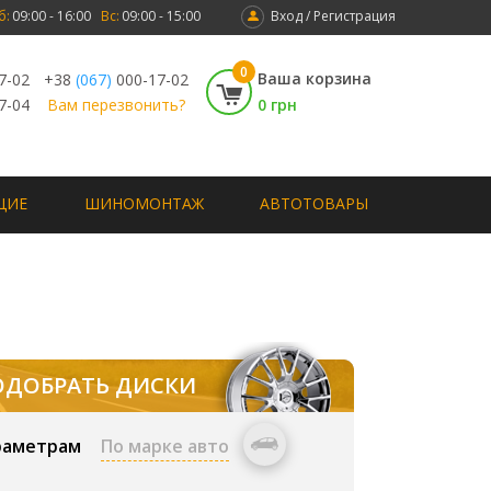
б:
09:00 - 16:00
Вс:
09:00 - 15:00
Вход / Регистрация
0
Ваша корзина
7-02
+38
(067)
000-17-02
7-04
Вам перезвонить?
0 грн
ЩИЕ
ШИНОМОНТАЖ
АВТОТОВАРЫ
ОДОБРАТЬ ДИСКИ
раметрам
По марке авто