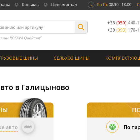
ставка
Контакты
Шиномонтаж
Пн-Пт:
08:30 - 18:00
С
+38
(050)
440-1
+38
(093)
170-1
шины ROSAVA QuaRtum”
ГРУЗОВЫЕ ШИНЫ
СЕЛЬХОЗ ШИНЫ
КОМПЛЕКТУЮ
авто в Галицыново
НЫ
П
ке авто
По па