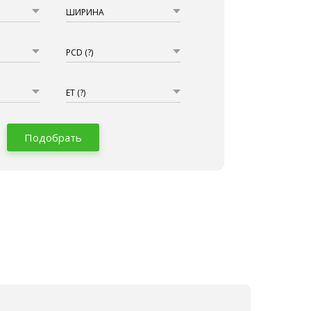
ШИРИНА
PCD
(?)
ET
(?)
Подобрать