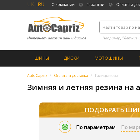
UK
RU
О компании
Гарантии
Оплата и до
Интернет-магазин шин и дисков
Например, "Летние 
ШИНЫ
ДИСКИ
МОТОШИНЫ
AutoCapriz
Оплата и доставка
Галицыново
Зимняя и летняя резина на 
ПОДОБРАТЬ ШИ
По параметрам
По мар