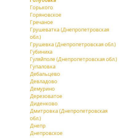
Голубовка
Горького
Горяновское
Гречаное
Грушеватка (Днепропетровская
обл.)
Грушевка (Днепропетровская обл.)
Губиниха
Гуляйполе (Днепропетровская обл.)
Гупаловка
Дебальцево
Девладово
Демурино
Дерезоватое
Диденково
Дмитровка (Днепропетровская
обл.)
Днепр
Днепровское