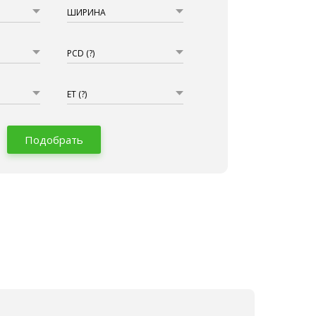
ШИРИНА
PCD
(?)
ET
(?)
Подобрать