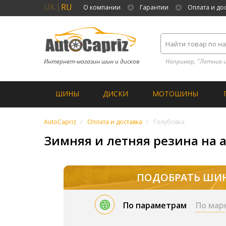
UK
RU
О компании
Гарантии
Оплата и до
Интернет-магазин шин и дисков
Например, "Летние 
ШИНЫ
ДИСКИ
МОТОШИНЫ
AutoCapriz
Оплата и доставка
Голубовка
Зимняя и летняя резина на а
ПОДОБРАТЬ ШИ
По параметрам
По мар