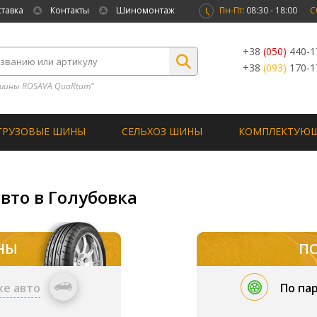
ставка
Контакты
Шиномонтаж
Пн-Пт:
08:30 - 18:00
С
+38
(050)
440-1
+38
(093)
170-1
шины ROSAVA QuaRtum”
ГРУЗОВЫЕ ШИНЫ
СЕЛЬХОЗ ШИНЫ
КОМПЛЕКТУЮ
вто в Голубовка
НЫ
П
ке авто
По па