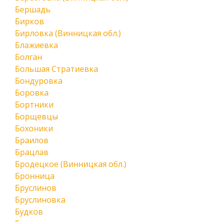
Бершадь
Бирков
Бирловка (Винницкая обл.)
Блажиевка
Болган
Большая Стратиевка
Бондуровка
Боровка
Бортники
Борщевцы
Бохоники
Браилов
Брацлав
Бродецкое (Винницкая обл.)
Бронница
Бруслинов
Бруслиновка
Будков