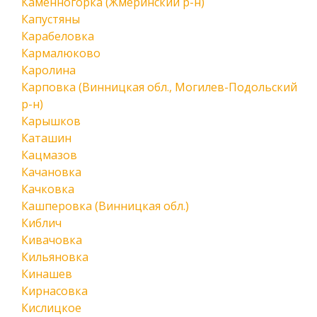
Каменногорка (Жмеринский р-н)
Капустяны
Карабеловка
Кармалюково
Каролина
Карповка (Винницкая обл., Могилев-Подольский
р-н)
Карышков
Каташин
Кацмазов
Качановка
Качковка
Кашперовка (Винницкая обл.)
Киблич
Кивачовка
Кильяновка
Кинашев
Кирнасовка
Кислицкое