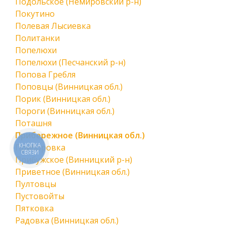
Подольское (Немировский р-н)
Покутино
Полевая Лысиевка
Политанки
Попелюхи
Попелюхи (Песчанский р-н)
Попова Гребля
Поповцы (Винницкая обл.)
Порик (Винницкая обл.)
Пороги (Винницкая обл.)
Поташня
Прибережное (Винницкая обл.)
КНОПКА
Приборовка
СВЯЗИ
Прибужское (Винницкий р-н)
Приветное (Винницкая обл.)
Пултовцы
Пустовойты
Пятковка
Радовка (Винницкая обл.)