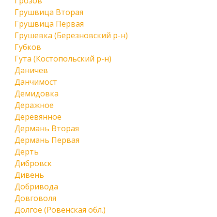
Грозов
Грушвица Вторая
Грушвица Первая
Грушевка (Березновский р-н)
Губков
Гута (Костопольский р-н)
Даничев
Данчимост
Демидовка
Деражное
Деревянное
Дермань Вторая
Дермань Первая
Дерть
Дибровск
Дивень
Добривода
Довговоля
Долгое (Ровенская обл.)