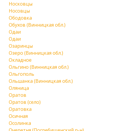
Носковцы
Носовцы
Ободовка
Обухов (Винницкая обл.)
Одаи
Одаи
Озаринцы
Озеро (Винницкая обл.)
Окладное
Ольгино (Винницкая обл.)
Ольгополь
Ольшанка (Винницкая обл.)
Оляница
Оратов
Оратов (село)
Оратовка
Осичная
Осолинка
Очеретня (Погребищенский р-н)