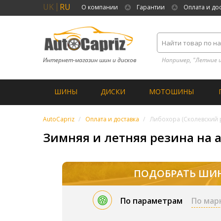
UK
RU
О компании
Гарантии
Оплата и до
Интернет-магазин шин и дисков
Например, "Летние 
ШИНЫ
ДИСКИ
МОТОШИНЫ
AutoCapriz
Оплата и доставка
Либохора (Сколевский 
Зимняя и летняя резина на а
ПОДОБРАТЬ ШИ
По параметрам
По мар