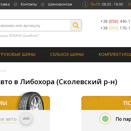
ставка
Контакты
Шиномонтаж
Пн-Пт:
08:30 - 18:00
С
+38
(050)
440-1
+38
(093)
170-1
шины ROSAVA QuaRtum”
ГРУЗОВЫЕ ШИНЫ
СЕЛЬХОЗ ШИНЫ
КОМПЛЕКТУЮ
р-н)
вто в Либохора (Сколевский р-н)
НЫ
П
ке авто
По па