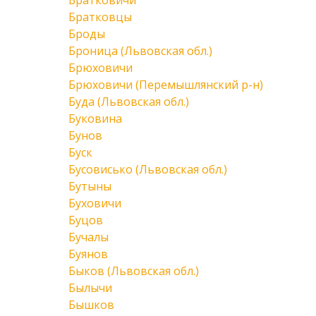
Братковичи
Братковцы
Броды
Броница (Львовская обл.)
Брюховичи
Брюховичи (Перемышлянский р-н)
Буда (Львовская обл.)
Буковина
Бунов
Буск
Бусовисько (Львовская обл.)
Бутыны
Буховичи
Буцов
Бучалы
Буянов
Быков (Львовская обл.)
Былычи
Бышков