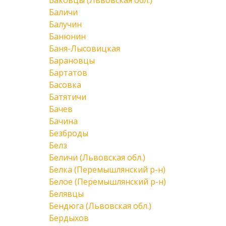
Баковцы (Львовская обл.)
Баличи
Балучин
Банюнин
Баня-Лысовицкая
Барановцы
Бартатов
Басовка
Батятичи
Бачев
Бачина
Безброды
Белз
Беличи (Львовская обл.)
Белка (Перемышлянский р-н)
Белое (Перемышлянский р-н)
Белявцы
Бендюга (Львовская обл.)
Бердыхов