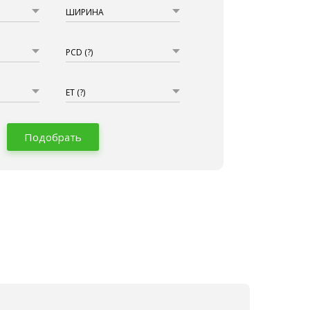
ШИРИНА
PCD
(?)
ET
(?)
Подобрать