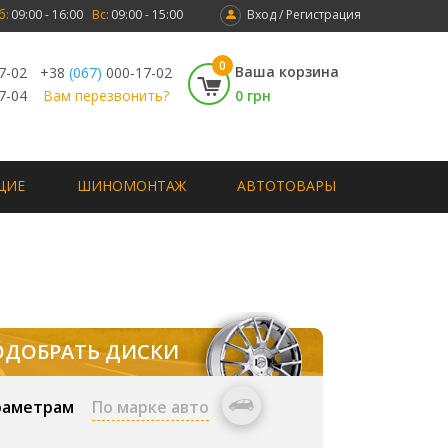
б:
09:00 - 16:00
Вс:
09:00 - 15:00
Вход / Регистрация
0
Ваша корзина
7-02
+38
(067)
000-17-02
7-04
Вам перезвонить?
0 грн
ЩИЕ
ШИНОМОНТАЖ
АВТОТОВАРЫ
ОДОБРАТЬ ДИСКИ
раметрам
По марке авто