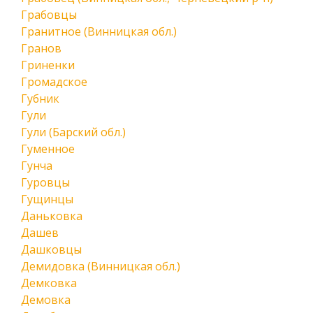
Грабовцы
Гранитное (Винницкая обл.)
Гранов
Гриненки
Громадское
Губник
Гули
Гули (Барский обл.)
Гуменное
Гунча
Гуровцы
Гущинцы
Даньковка
Дашев
Дашковцы
Демидовка (Винницкая обл.)
Демковка
Демовка