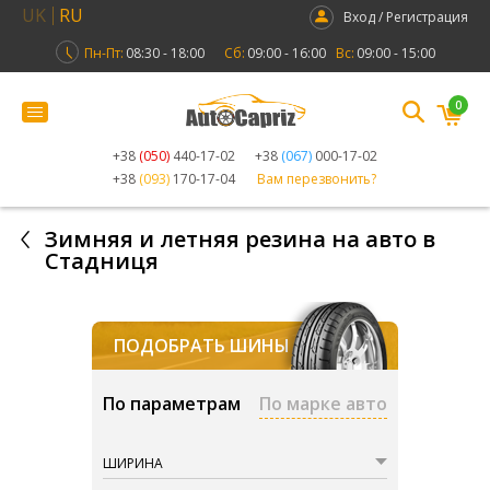
UK
RU
Вход / Регистрация
Пн-Пт:
08:30 - 18:00
Сб:
09:00 - 16:00
Вс:
09:00 - 15:00
0
+38
(050)
440-17-02
+38
(067)
000-17-02
+38
(093)
170-17-04
Вам перезвонить?
Зимняя и летняя резина на авто в
Стадниця
ПОДОБРАТЬ ШИНЫ
По параметрам
По марке авто
ШИРИНА