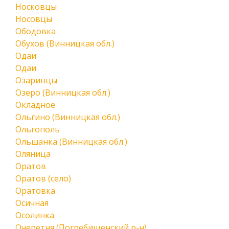
Носковцы
Носовцы
Ободовка
Обухов (Винницкая обл.)
Одаи
Одаи
Озаринцы
Озеро (Винницкая обл.)
Окладное
Ольгино (Винницкая обл.)
Ольгополь
Ольшанка (Винницкая обл.)
Оляница
Оратов
Оратов (село)
Оратовка
Осичная
Осолинка
Очеретня (Погребищенский р-н)