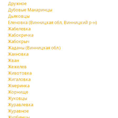
Дружное
Дубовые Махаринцы
Дьяковцы
Еленовка (Винницкая обл, Винницкий р-н)
Жабелевка
Жабокричка
Жабокрыч
Жаданы (Винницкая обл.)
Жахновка
Жван
Жежелев
Животовка
Жигаловка
Жмеринка
Жорнище
Жуковцы
Журавлевка
Журавное
Журбинцы