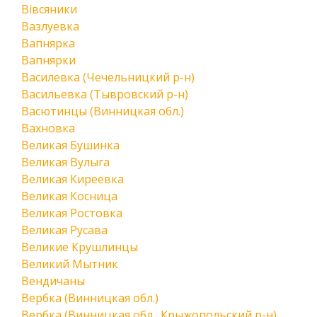
Вівсяники
Вазлуевка
Вапнярка
Вапнярки
Василевка (Чечельницкий р-н)
Васильевка (Тывровский р-н)
Васютинцы (Винницкая обл.)
Вахновка
Великая Бушинка
Великая Вулыга
Великая Киреевка
Великая Косница
Великая Ростовка
Великая Русава
Великие Крушлинцы
Великий Мытник
Вендичаны
Вербка (Винницкая обл.)
Вербка (Винницкая обл., Крыжопольский р-н)