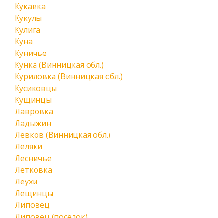
Кукавка
Кукулы
Кулига
Куна
Куничье
Кунка (Винницкая обл.)
Куриловка (Винницкая обл.)
Кусиковцы
Кущинцы
Лавровка
Ладыжин
Левков (Винницкая обл.)
Леляки
Лесничье
Летковка
Леухи
Лещинцы
Липовец
Липовец (посёлок)