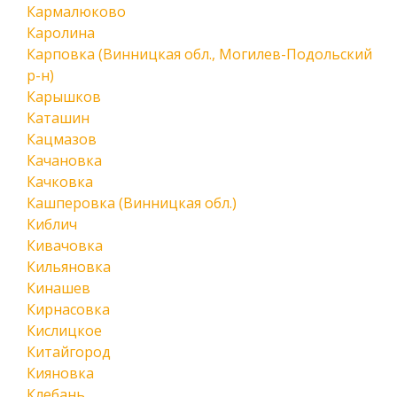
Кармалюково
Каролина
Карповка (Винницкая обл., Могилев-Подольский
р-н)
Карышков
Каташин
Кацмазов
Качановка
Качковка
Кашперовка (Винницкая обл.)
Киблич
Кивачовка
Кильяновка
Кинашев
Кирнасовка
Кислицкое
Китайгород
Кияновка
Клебань