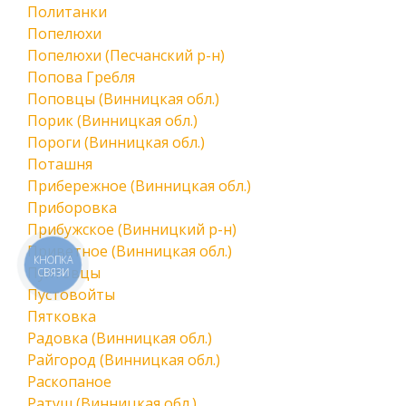
Политанки
Попелюхи
Попелюхи (Песчанский р-н)
Попова Гребля
Поповцы (Винницкая обл.)
Порик (Винницкая обл.)
Пороги (Винницкая обл.)
Поташня
Прибережное (Винницкая обл.)
Приборовка
Прибужское (Винницкий р-н)
Приветное (Винницкая обл.)
КНОПКА
Пултовцы
СВЯЗИ
Пустовойты
Пятковка
Радовка (Винницкая обл.)
Райгород (Винницкая обл.)
Раскопаное
Ратуш (Винницкая обл.)