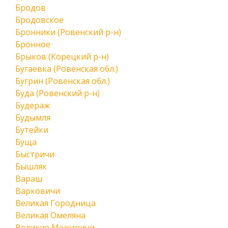
Бродов
Бродовское
Бронники (Ровенский р-н)
Бронное
Брыков (Корецкий р-н)
Бугаевка (Ровенская обл.)
Бугрин (Ровенская обл.)
Буда (Ровенский р-н)
Будераж
Будымля
Бутейки
Буща
Быстричи
Бышляк
Вараш
Варковичи
Великая Городница
Великая Омеляна
Великие Межиричи