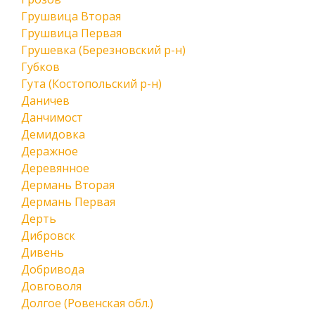
Грушвица Вторая
Грушвица Первая
Грушевка (Березновский р-н)
Губков
Гута (Костопольский р-н)
Даничев
Данчимост
Демидовка
Деражное
Деревянное
Дермань Вторая
Дермань Первая
Дерть
Дибровск
Дивень
Добривода
Довговоля
Долгое (Ровенская обл.)