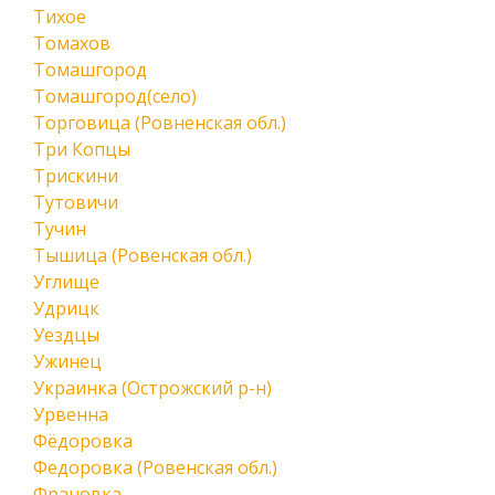
Тихое
Томахов
Томашгород
Томашгород(село)
Торговица (Ровненская обл.)
Три Копцы
Трискини
Тутовичи
Тучин
Тышица (Ровенская обл.)
Углище
Удрицк
Уездцы
Ужинец
Украинка (Острожский р-н)
Урвенна
Фёдоровка
Федоровка (Ровенская обл.)
Франовка