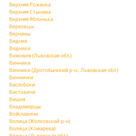
Верхняя Рожанка
Верхняя Стынава
Верхняя Яблонька
Верховцы
Верчаны
Виднев
Видники
Вижомля (Львовская обл.)
Винники
Винники (Дрогобычский р-н., Львовская обл.)
Виннички
Вислобоки
Вистовичи
Вишня
Владимирцы
Войславичи
Волица (Жолковский р-н)
Волица (Комарева)
Волица (Львовская обл.)