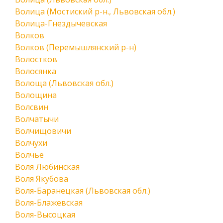
Волица (Мостиский р-н., Львовская обл.)
Волица-Гнездычевская
Волков
Волков (Перемышлянский р-н)
Волостков
Волосянка
Волоща (Львовская обл.)
Волощина
Волсвин
Волчатычи
Волчищовичи
Волчухи
Волчье
Воля Любинская
Воля Якубова
Воля-Баранецкая (Львовская обл.)
Воля-Блажевская
Воля-Высоцкая