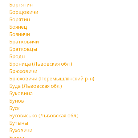
Бортятин
Борщовичи
Борятин
Боянец
Бояничи
Братковичи
Братковцы
Броды
Броница (Львовская обл.)
Брюховичи
Брюховичи (Перемышлянский р-н)
Буда (Львовская обл.)
Буковина
Бунов
Буск
Бусовисько (Львовская обл.)
Бутыны
Буховичи
Буцов