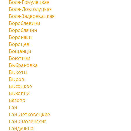
Воля-Гомулецкая
Воля-Довголуцкая
Воля-Задеревацкая
Вороблевичи
Вороблячин
Вороняки
Вороцев
Вощанци
Воютичи
Выбрановка
Выкоты
Выров
Высоцкое
Выхопни
Вязова
Гаи
Гаи-Детковецкие
Гаи-Смоленские
Гайдучина