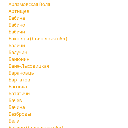
Арламовская Воля
Артищев
Бабина
Бабино
Бабичи
Баковцы (Львовская обл.)
Баличи
Балучин
Банюнин
Баня-Лысовицкая
Барановцы
Бартатов
Басовка
Батятичи
Бачев
Бачина
Безброды
Белз
Беличи (Львовская обл.)