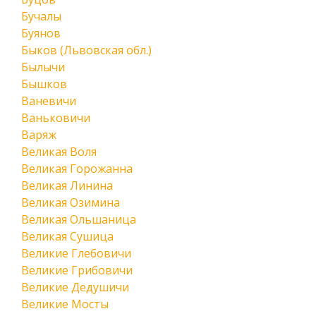
Бучалы
Буянов
Быков (Львовская обл.)
Былычи
Бышков
Ваневичи
Ваньковичи
Варяж
Великая Воля
Великая Горожанна
Великая Линина
Великая Озимина
Великая Ольшаница
Великая Сушица
Великие Глебовичи
Великие Грибовичи
Великие Дедушичи
Великие Мосты