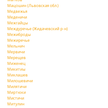
Мацошин (Львовская обл.)
Медвежья
Меденичи
Межгайцы
Междуречье (Жидачевский р-н)
Межиброды
Межиречье
Мельнич
Мервичи
Мерещев
Миженец
Микитиы
Миклашев
Милошевичи
Милятичи
Миртюки
Мистичи
Митулин