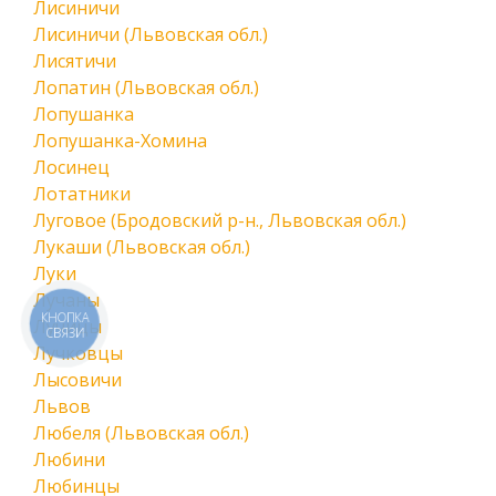
Лисиничи
Лисиничи (Львовская обл.)
Лисятичи
Лопатин (Львовская обл.)
Лопушанка
Лопушанка-Хомина
Лосинец
Лотатники
Луговое (Бродовский р-н., Львовская обл.)
Лукаши (Львовская обл.)
Луки
Лучаны
КНОПКА
Лучицы
СВЯЗИ
Лучковцы
Лысовичи
Львов
Любеля (Львовская обл.)
Любини
Любинцы