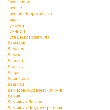
Грушатичи
Грушев
Грушов (Яворский р-н)
Гряда
Гуманец
Гумниска
Гута (Львовская обл.)
Давыдов
Дальнич
Далява
Дашава
Дворцы
Дебри
Девятники
Дедилов
Демидов (Жидачевский р-н)
Демня
Демьянка-Лесная
Демьянка-Надднестрянская