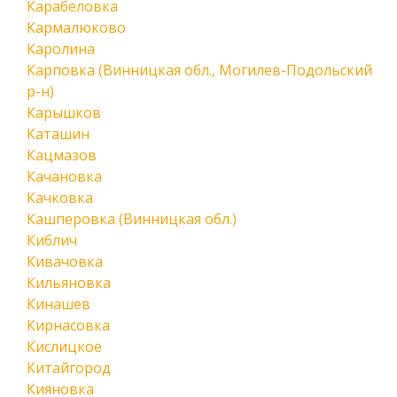
Карабеловка
Кармалюково
Каролина
Карповка (Винницкая обл., Могилев-Подольский
р-н)
Карышков
Каташин
Кацмазов
Качановка
Качковка
Кашперовка (Винницкая обл.)
Киблич
Кивачовка
Кильяновка
Кинашев
Кирнасовка
Кислицкое
Китайгород
Кияновка