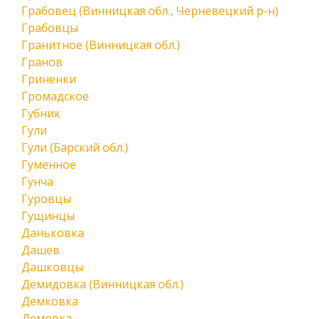
Грабовец (Винницкая обл., Черневецкий р-н)
Грабовцы
Гранитное (Винницкая обл.)
Гранов
Гриненки
Громадское
Губник
Гули
Гули (Барский обл.)
Гуменное
Гунча
Гуровцы
Гущинцы
Даньковка
Дашев
Дашковцы
Демидовка (Винницкая обл.)
Демковка
Демовка