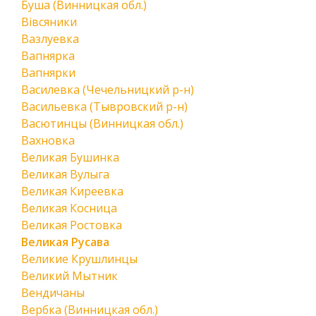
Буша (Винницкая обл.)
Вівсяники
Вазлуевка
Вапнярка
Вапнярки
Василевка (Чечельницкий р-н)
Васильевка (Тывровский р-н)
Васютинцы (Винницкая обл.)
Вахновка
Великая Бушинка
Великая Вулыга
Великая Киреевка
Великая Косница
Великая Ростовка
Великая Русава
Великие Крушлинцы
Великий Мытник
Вендичаны
Вербка (Винницкая обл.)