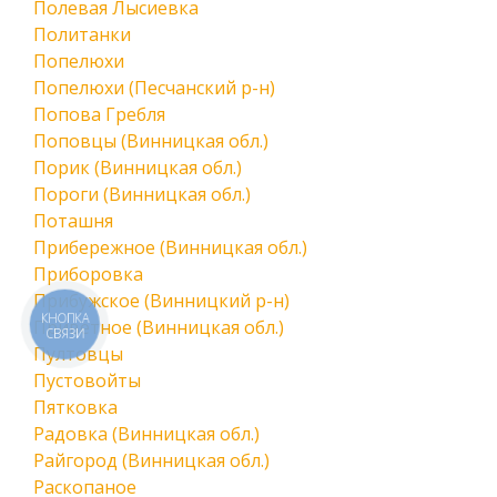
Полевая Лысиевка
Политанки
Попелюхи
Попелюхи (Песчанский р-н)
Попова Гребля
Поповцы (Винницкая обл.)
Порик (Винницкая обл.)
Пороги (Винницкая обл.)
Поташня
Прибережное (Винницкая обл.)
Приборовка
Прибужское (Винницкий р-н)
КНОПКА
Приветное (Винницкая обл.)
СВЯЗИ
Пултовцы
Пустовойты
Пятковка
Радовка (Винницкая обл.)
Райгород (Винницкая обл.)
Раскопаное