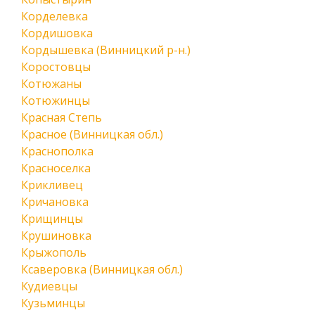
Корделевка
Кордишовка
Кордышевка (Винницкий р-н.)
Коростовцы
Котюжаны
Котюжинцы
Красная Степь
Красное (Винницкая обл.)
Краснополка
Красноселка
Крикливец
Кричановка
Крищинцы
Крушиновка
Крыжополь
Ксаверовка (Винницкая обл.)
Кудиевцы
Кузьминцы