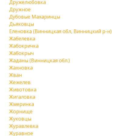
Дружелюбовка
Дружное
Дубовые Махаринцы
Дьяковцы
Еленовка (Винницкая обл, Винницкий р-н)
Жабелевка
Жабокричка
Жабокрыч
Жаданы (Винницкая обл.)
Жахновка
Жван
Жежелев
Животовка
Жигаловка
Жмеринка
Жорнище
Жуковцы
Журавлевка
Журавное