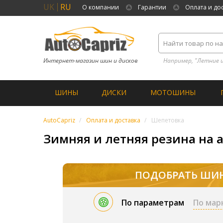
UK
RU
О компании
Гарантии
Оплата и до
Интернет-магазин шин и дисков
Например, "Летние 
ШИНЫ
ДИСКИ
МОТОШИНЫ
AutoCapriz
Оплата и доставка
Шепетовка
Зимняя и летняя резина на 
ПОДОБРАТЬ ШИ
По параметрам
По мар