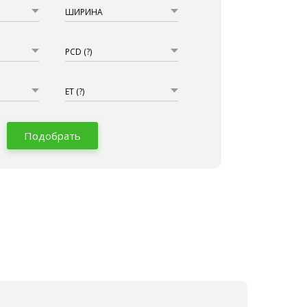
ШИРИНА
PCD
(?)
ET
(?)
Подобрать