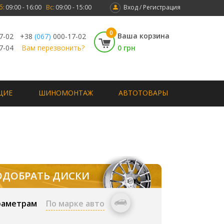
б:
09:00 - 16:00
Вс:
09:00 - 15:00
Вход / Регистрация
0
Ваша корзина
7-02
+38
(067)
000-17-02
7-04
Вам перезвонить?
0 грн
ЩИЕ
ШИНОМОНТАЖ
АВТОТОВАРЫ
ОДОБРАТЬ ДИСКИ
раметрам
По марке авто