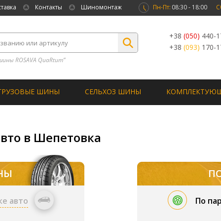
ставка
Контакты
Шиномонтаж
Пн-Пт:
08:30 - 18:00
С
+38
(050)
440-1
+38
(093)
170-1
шины ROSAVA QuaRtum”
ГРУЗОВЫЕ ШИНЫ
СЕЛЬХОЗ ШИНЫ
КОМПЛЕКТУЮ
авто в Шепетовка
НЫ
П
ке авто
По па