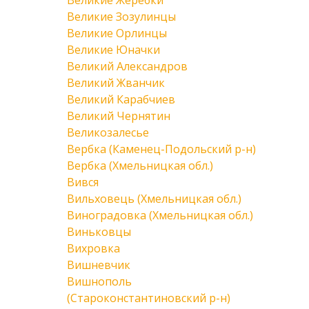
Великие Жеребки
Великие Зозулинцы
Великие Орлинцы
Великие Юначки
Великий Александров
Великий Жванчик
Великий Карабчиев
Великий Чернятин
Великозалесье
Вербка (Каменец-Подольский р-н)
Вербка (Хмельницкая обл.)
Вився
Вильховець (Хмельницкая обл.)
Виноградовка (Хмельницкая обл.)
Виньковцы
Вихровка
Вишневчик
Вишнополь
(Староконстантиновский р-н)