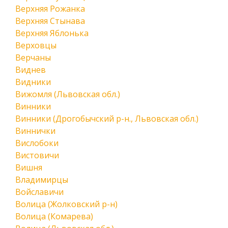
Верхняя Рожанка
Верхняя Стынава
Верхняя Яблонька
Верховцы
Верчаны
Виднев
Видники
Вижомля (Львовская обл.)
Винники
Винники (Дрогобычский р-н., Львовская обл.)
Виннички
Вислобоки
Вистовичи
Вишня
Владимирцы
Войславичи
Волица (Жолковский р-н)
Волица (Комарева)