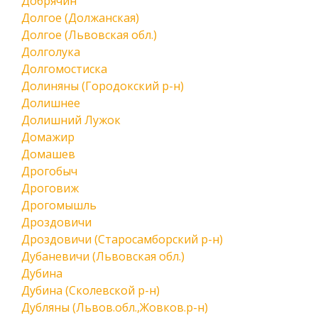
Добрячин
Долгое (Должанская)
Долгое (Львовская обл.)
Долголука
Долгомостиска
Долиняны (Городокский р-н)
Долишнее
Долишний Лужок
Домажир
Домашев
Дрогобыч
Дроговиж
Дрогомышль
Дроздовичи
Дроздовичи (Старосамборский р-н)
Дубаневичи (Львовская обл.)
Дубина
Дубина (Сколевской р-н)
Дубляны (Львов.обл.,Жовков.р-н)