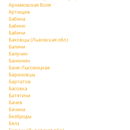
Арламовская Воля
Артищев
Бабина
Бабино
Бабичи
Баковцы (Львовская обл.)
Баличи
Балучин
Банюнин
Баня-Лысовицкая
Барановцы
Бартатов
Басовка
Батятичи
Бачев
Бачина
Безброды
Белз