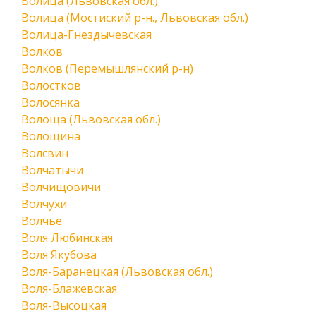
Волица (Львовская обл.)
Волица (Мостиский р-н., Львовская обл.)
Волица-Гнездычевская
Волков
Волков (Перемышлянский р-н)
Волостков
Волосянка
Волоща (Львовская обл.)
Волощина
Волсвин
Волчатычи
Волчищовичи
Волчухи
Волчье
Воля Любинская
Воля Якубова
Воля-Баранецкая (Львовская обл.)
Воля-Блажевская
Воля-Высоцкая