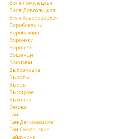
Воля-Гомулецкая
Воля-Довголуцкая
Воля-Задеревацкая
Вороблевичи
Вороблячин
Вороняки
Вороцев
Вощанци
Воютичи
Выбрановка
Выкоты
Выров
Высоцкое
Выхопни
Вязова
Гаи
Гаи-Детковецкие
Гаи-Смоленские
Гайдучина