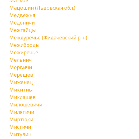
Матков
Мацошин (Львовская обл.)
Медвежья
Меденичи
Межгайцы
Междуречье (Жидачевский р-н)
Межиброды
Межиречье
Мельнич
Мервичи
Мерещев
Миженец
Микитиы
Миклашев
Милошевичи
Милятичи
Миртюки
Мистичи
Митулин