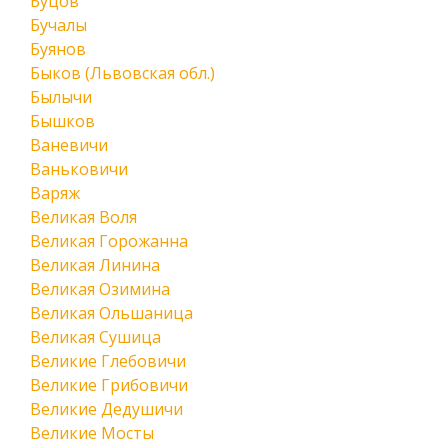
Буцов
Бучалы
Буянов
Быков (Львовская обл.)
Былычи
Бышков
Ваневичи
Ваньковичи
Варяж
Великая Воля
Великая Горожанна
Великая Линина
Великая Озимина
Великая Ольшаница
Великая Сушица
Великие Глебовичи
Великие Грибовичи
Великие Дедушичи
Великие Мосты