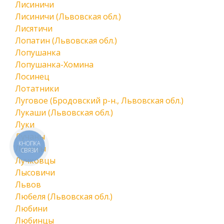
Лисиничи
Лисиничи (Львовская обл.)
Лисятичи
Лопатин (Львовская обл.)
Лопушанка
Лопушанка-Хомина
Лосинец
Лотатники
Луговое (Бродовский р-н., Львовская обл.)
Лукаши (Львовская обл.)
Луки
Лучаны
КНОПКА
Лучицы
СВЯЗИ
Лучковцы
Лысовичи
Львов
Любеля (Львовская обл.)
Любини
Любинцы