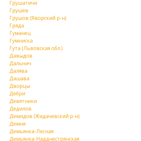
Грушатичи
Грушев
Грушов (Яворский р-н)
Гряда
Гуманец
Гумниска
Гута (Львовская обл.)
Давыдов
Дальнич
Далява
Дашава
Дворцы
Дебри
Девятники
Дедилов
Демидов (Жидачевский р-н)
Демня
Демьянка-Лесная
Демьянка-Надднестрянская