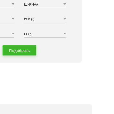
ШИРИНА
PCD
(?)
ET
(?)
Подобрать