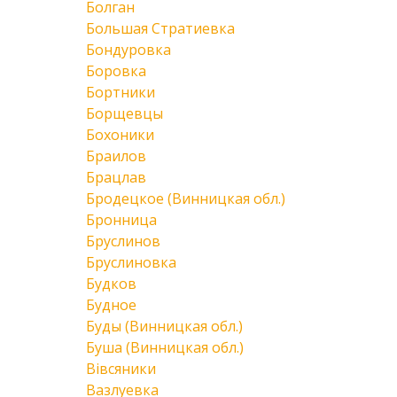
Болган
Большая Стратиевка
Бондуровка
Боровка
Бортники
Борщевцы
Бохоники
Браилов
Брацлав
Бродецкое (Винницкая обл.)
Бронница
Бруслинов
Бруслиновка
Будков
Будное
Буды (Винницкая обл.)
Буша (Винницкая обл.)
Вівсяники
Вазлуевка