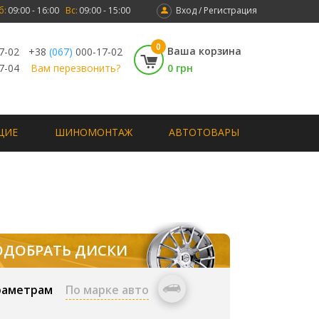
б:
09:00 - 16:00
Вс:
09:00 - 15:00
Вход / Регистрация
0
Ваша корзина
7-02
+38
(067)
000-17-02
7-04
Вам перезвонить?
0 грн
ЩИЕ
ШИНОМОНТАЖ
АВТОТОВАРЫ
ОДОБРАТЬ ДИСКИ
раметрам
По марке авто