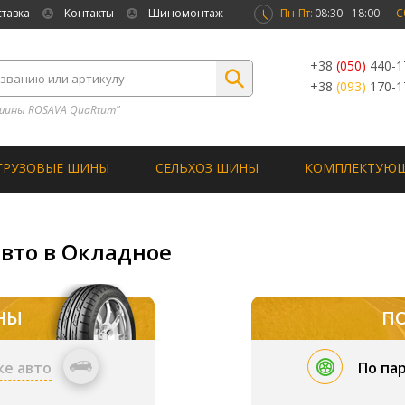
ставка
Контакты
Шиномонтаж
Пн-Пт:
08:30 - 18:00
С
+38
(050)
440-1
+38
(093)
170-1
шины ROSAVA QuaRtum”
ГРУЗОВЫЕ ШИНЫ
СЕЛЬХОЗ ШИНЫ
КОМПЛЕКТУЮ
авто в Окладное
НЫ
П
ке авто
По па