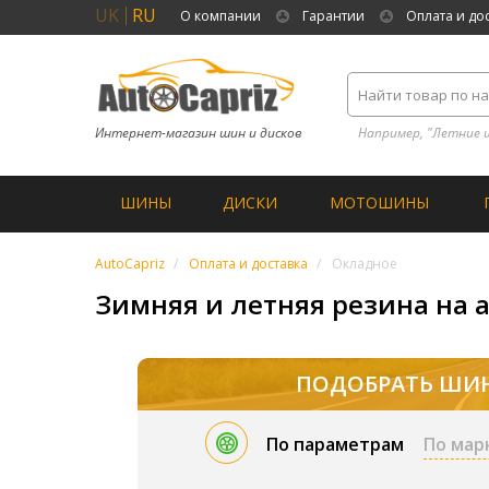
UK
RU
О компании
Гарантии
Оплата и до
Интернет-магазин шин и дисков
Например, "Летние 
ШИНЫ
ДИСКИ
МОТОШИНЫ
AutoCapriz
Оплата и доставка
Окладное
Зимняя и летняя резина на 
ПОДОБРАТЬ ШИ
По параметрам
По мар