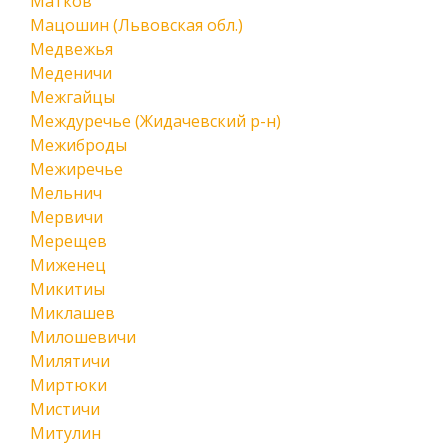
Матков
Мацошин (Львовская обл.)
Медвежья
Меденичи
Межгайцы
Междуречье (Жидачевский р-н)
Межиброды
Межиречье
Мельнич
Мервичи
Мерещев
Миженец
Микитиы
Миклашев
Милошевичи
Милятичи
Миртюки
Мистичи
Митулин