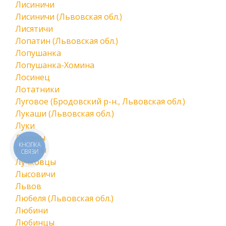
Лисиничи
Лисиничи (Львовская обл.)
Лисятичи
Лопатин (Львовская обл.)
Лопушанка
Лопушанка-Хомина
Лосинец
Лотатники
Луговое (Бродовский р-н., Львовская обл.)
Лукаши (Львовская обл.)
Луки
Лучаны
КНОПКА
Лучицы
СВЯЗИ
Лучковцы
Лысовичи
Львов
Любеля (Львовская обл.)
Любини
Любинцы