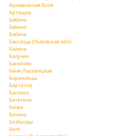
Арламовская Воля
Артищев
Бабина
Бабино
Бабичи
Баковцы (Львовская обл.)
Баличи
Балучин
Банюнин
Баня-Лысовицкая
Барановцы
Бартатов
Басовка
Батятичи
Бачев
Бачина
Безброды
Белз