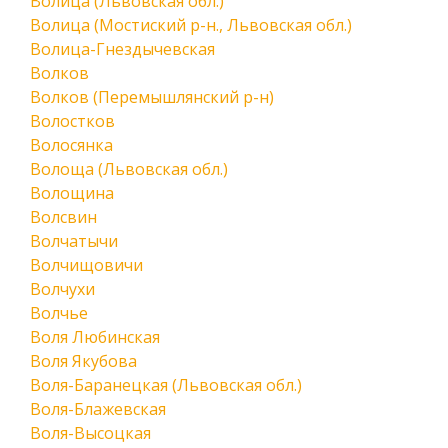
Волица (Львовская обл.)
Волица (Мостиский р-н., Львовская обл.)
Волица-Гнездычевская
Волков
Волков (Перемышлянский р-н)
Волостков
Волосянка
Волоща (Львовская обл.)
Волощина
Волсвин
Волчатычи
Волчищовичи
Волчухи
Волчье
Воля Любинская
Воля Якубова
Воля-Баранецкая (Львовская обл.)
Воля-Блажевская
Воля-Высоцкая