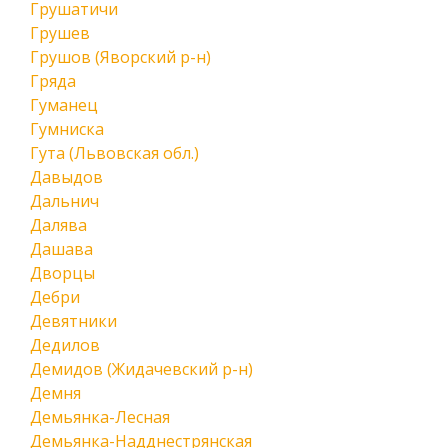
Грушатичи
Грушев
Грушов (Яворский р-н)
Гряда
Гуманец
Гумниска
Гута (Львовская обл.)
Давыдов
Дальнич
Далява
Дашава
Дворцы
Дебри
Девятники
Дедилов
Демидов (Жидачевский р-н)
Демня
Демьянка-Лесная
Демьянка-Надднестрянская