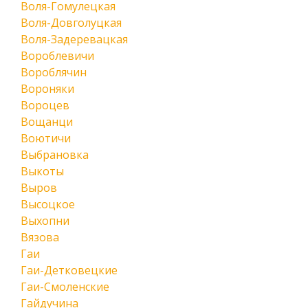
Воля-Гомулецкая
Воля-Довголуцкая
Воля-Задеревацкая
Вороблевичи
Вороблячин
Вороняки
Вороцев
Вощанци
Воютичи
Выбрановка
Выкоты
Выров
Высоцкое
Выхопни
Вязова
Гаи
Гаи-Детковецкие
Гаи-Смоленские
Гайдучина