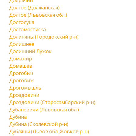
Добрячин
Долгое (Должанская)
Долгое (Львовская обл.)
Долголука
Долгомостиска
Долиняны (Городокский р-н)
Долишнее
Долишний Лужок
Домажир
Домашев
Дрогобыч
Дроговиж
Дрогомышль
Дроздовичи
Дроздовичи (Старосамборский р-н)
Дубаневичи (Львовская обл.)
Дубина
Дубина (Сколевской р-н)
Дубляны (Львов.обл.,Жовков.р-н)