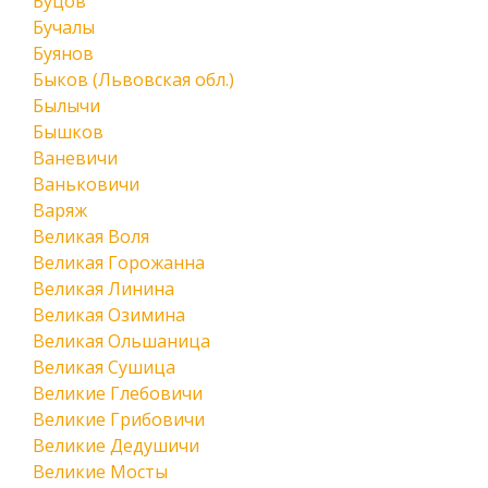
Буцов
Бучалы
Буянов
Быков (Львовская обл.)
Былычи
Бышков
Ваневичи
Ваньковичи
Варяж
Великая Воля
Великая Горожанна
Великая Линина
Великая Озимина
Великая Ольшаница
Великая Сушица
Великие Глебовичи
Великие Грибовичи
Великие Дедушичи
Великие Мосты