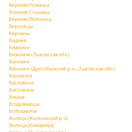
Верхняя Рожанка
Верхняя Стынава
Верхняя Яблонька
Верховцы
Верчаны
Виднев
Видники
Вижомля (Львовская обл.)
Винники
Винники (Дрогобычский р-н., Львовская обл.)
Виннички
Вислобоки
Вистовичи
Вишня
Владимирцы
Войславичи
Волица (Жолковский р-н)
Волица (Комарева)