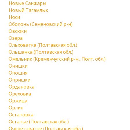
Новые Санжары
Новый Тагамлык
Носи
Оболонь (Семеновский р-н)
Овсюки
Озера
Ольховатка (Полтавская обл.)
Ольшанка (Полтавская обл.)
Омельник (Кременчугский р-н., Полт. обл.)
Онишки
Опошня
Опришки
Ордановка
Ореховка
Оржица
Орлик
Остаповка
Остапье (Полтавская обл.)
Очеретоватое (Полтавская обл.)