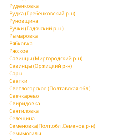
Руденковка
Рудка (Гребёнковский р-н)
Руновщина
Ручки (Гадячский р-н.)
Рымаровка
Рябковка
Рясское
Савинцы (Миргородский р-н)
Савинцы (Оржицкий р-н)
Сары
Сватки
Светлогорское (Полтавская обл.)
Свечкарево
Свиридовка
Святиловка
Селещина
Семеновка(Полт.обл.,Семенов.р-н)
Семимогилы