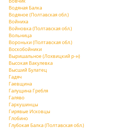
Вовчик
Водяная Балка
Водяное (Полтавская обл.)
Войниха
Войновка (Полтавская обл.)
Вольница
Вороньки (Полтавская обл.)
Воскобойники
Выришальное (Лохвицкий р-н)
Высокая Вакулевка
Высший Булатец
Гадяч
Гаевщина
Галущина Гребля
Галяво
Гаркушинцы
Гирявые Исковцы
Глобино
Глубокая Балка (Полтавская обл.)