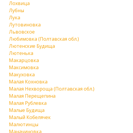
Лохвица
Лубны
Лука
Лутовиновка
Львовское
Любимовка (Полтавская обл.)
Лютенские Будища
Лютенька
Макарцовка
Максимовка
Макуховка
Малая Кохновка
Малая Нехвороща (Полтавская обл.)
Малая Перещепина
Малая Рублевка
Малые Будища
Малый Кобелячек
Малютинцы
Маначиновка