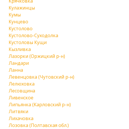
Крячковка
Кулажинцы
Кумы
Кунцево
Кустолово
Кустолово-Суходолка
Кустоловы Кущи
Кызливка
Лазорки (Оржицкий р-н)
Ландари
Ланна
Левенцовка (Чутовский р-н)
Лелюховка
Лесовщина
Ливенское
Липьянка (Карловский р-н)
Литвяки
Лихачовка
Лозовка (Полтавская обл.)