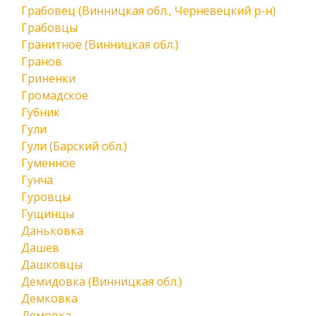
Грабовец (Винницкая обл., Черневецкий р-н)
Грабовцы
Гранитное (Винницкая обл.)
Гранов
Гриненки
Громадское
Губник
Гули
Гули (Барский обл.)
Гуменное
Гунча
Гуровцы
Гущинцы
Даньковка
Дашев
Дашковцы
Демидовка (Винницкая обл.)
Демковка
Демовка