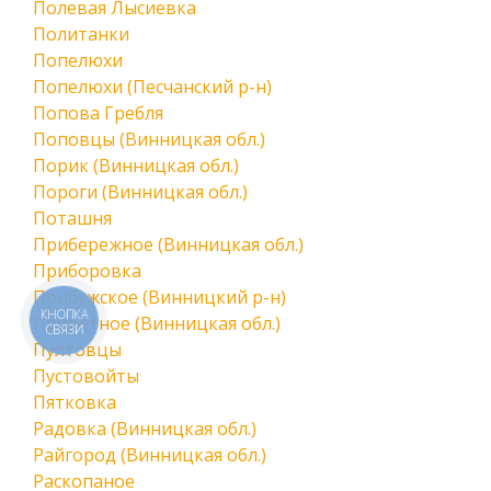
Полевая Лысиевка
Политанки
Попелюхи
Попелюхи (Песчанский р-н)
Попова Гребля
Поповцы (Винницкая обл.)
Порик (Винницкая обл.)
Пороги (Винницкая обл.)
Поташня
Прибережное (Винницкая обл.)
Приборовка
Прибужское (Винницкий р-н)
КНОПКА
Приветное (Винницкая обл.)
СВЯЗИ
Пултовцы
Пустовойты
Пятковка
Радовка (Винницкая обл.)
Райгород (Винницкая обл.)
Раскопаное