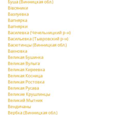
Буша (Винницкая обл.)
Вівсяники
Вазлуевка
Вапнярка
Вапнярки
Василевка (Чечельницкий р-н)
Васильевка (Тывровский р-н)
Васютинцы (Винницкая обл.)
Вахновка
Великая Бушинка
Великая Вулыга
Великая Киреевка
Великая Косница
Великая Ростовка
Великая Русава
Великие Крушлинцы
Великий Мытник
Вендичаны
Вербка (Винницкая обл.)