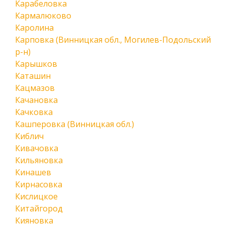
Карабеловка
Кармалюково
Каролина
Карповка (Винницкая обл., Могилев-Подольский
р-н)
Карышков
Каташин
Кацмазов
Качановка
Качковка
Кашперовка (Винницкая обл.)
Киблич
Кивачовка
Кильяновка
Кинашев
Кирнасовка
Кислицкое
Китайгород
Кияновка