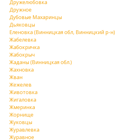
Дружелюбовка
Дружное
Дубовые Махаринцы
Дьяковцы
Еленовка (Винницкая обл, Винницкий р-н)
Жабелевка
Жабокричка
Жабокрыч
Жаданы (Винницкая обл.)
Жахновка
Жван
Жежелев
Животовка
Жигаловка
Жмеринка
Жорнище
Жуковцы
Журавлевка
Журавное