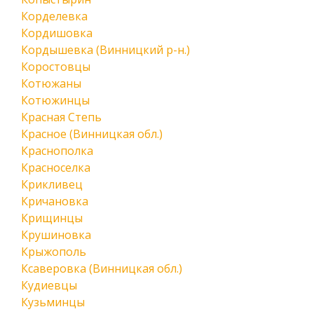
Корделевка
Кордишовка
Кордышевка (Винницкий р-н.)
Коростовцы
Котюжаны
Котюжинцы
Красная Степь
Красное (Винницкая обл.)
Краснополка
Красноселка
Крикливец
Кричановка
Крищинцы
Крушиновка
Крыжополь
Ксаверовка (Винницкая обл.)
Кудиевцы
Кузьминцы