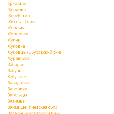
Ерковцы
Жердова
Жеребятин
Житные Горы
Жоравка
Жорновка
Жукин
Жуковка
Жуковцы (Обуховский р-н)
Журавлиха
Заборье
Забучье
Забуянье
Завадовка
Заворичи
Загальцы
Зазимье
Займище (Киевская обл.)
Залесье (Броварской р-н)