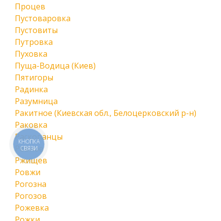
Процев
Пустоваровка
Пустовиты
Путровка
Пуховка
Пуща-Водица (Киев)
Пятигоры
Радинка
Разумница
Ракитное (Киевская обл., Белоцерковский р-н)
Раковка
Раскопанцы
КНОПКА
Ревное
СВЯЗИ
Ржищев
Ровжи
Рогозна
Рогозов
Рожевка
Рожки