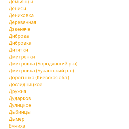
Демьянцы
Денисы
Дениховка
Деревянная
Дзвеняче
Диброва
Дибровка
Дитятки
Дмитренки
Дмитровка (Бородянский р-н)
Дмитровка (Бучанський р-н)
Дорогынка (Киевская обл.)
Дослидницкое
Дружня
Дударков
Дулицкое
Дыбинцы
Дымер
Емчиха