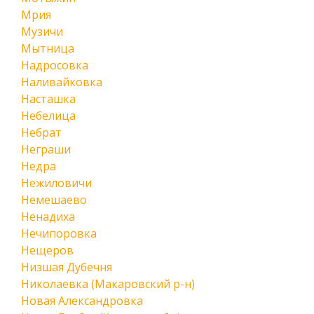
Мрия
Музичи
Мытница
Надросовка
Наливайковка
Насташка
Небелица
Небрат
Неграши
Недра
Нежиловичи
Немешаево
Ненадиха
Нечипоровка
Нещеров
Низшая Дубечня
Николаевка (Макаровский р-н)
Новая Александровка