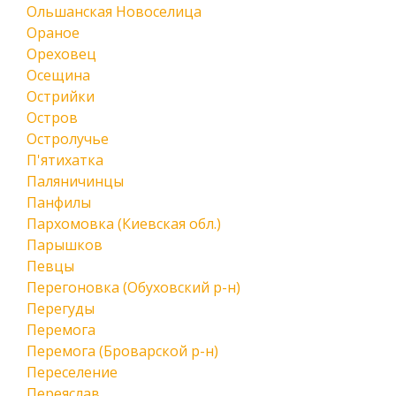
Ольшанская Новоселица
Ораное
Ореховец
Осещина
Острийки
Остров
Остролучье
П'ятихатка
Паляничинцы
Панфилы
Пархомовка (Киевская обл.)
Парышков
Певцы
Перегоновка (Обуховский р-н)
Перегуды
Перемога
Перемога (Броварской р-н)
Переселение
Переяслав