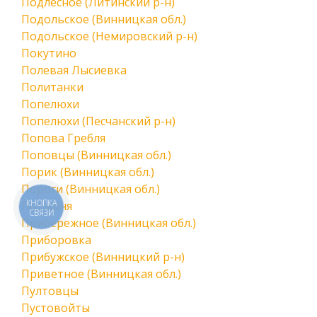
Подлесное (Литинский р-н)
Подольское (Винницкая обл.)
Подольское (Немировский р-н)
Покутино
Полевая Лысиевка
Политанки
Попелюхи
Попелюхи (Песчанский р-н)
Попова Гребля
Поповцы (Винницкая обл.)
Порик (Винницкая обл.)
Пороги (Винницкая обл.)
КНОПКА
Поташня
СВЯЗИ
Прибережное (Винницкая обл.)
Приборовка
Прибужское (Винницкий р-н)
Приветное (Винницкая обл.)
Пултовцы
Пустовойты