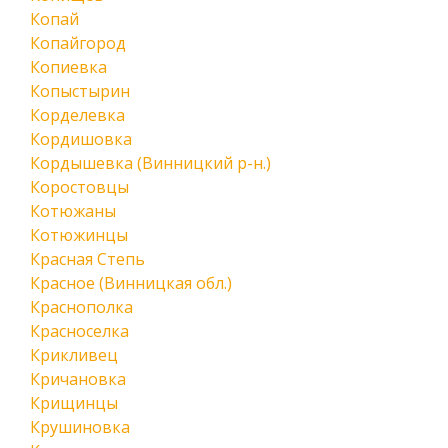
Копай
Копайгород
Копиевка
Копыстырин
Корделевка
Кордишовка
Кордышевка (Винницкий р-н.)
Коростовцы
Котюжаны
Котюжинцы
Красная Степь
Красное (Винницкая обл.)
Краснополка
Красноселка
Крикливец
Кричановка
Крищинцы
Крушиновка