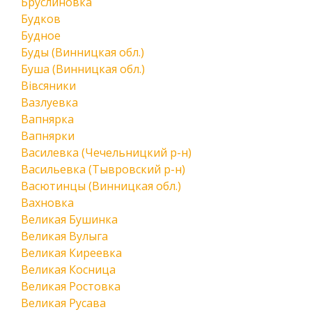
Бруслиновка
Будков
Будное
Буды (Винницкая обл.)
Буша (Винницкая обл.)
Вівсяники
Вазлуевка
Вапнярка
Вапнярки
Василевка (Чечельницкий р-н)
Васильевка (Тывровский р-н)
Васютинцы (Винницкая обл.)
Вахновка
Великая Бушинка
Великая Вулыга
Великая Киреевка
Великая Косница
Великая Ростовка
Великая Русава