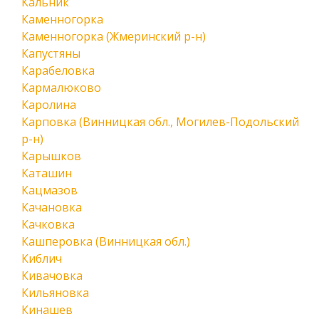
Кальник
Каменногорка
Каменногорка (Жмеринский р-н)
Капустяны
Карабеловка
Кармалюково
Каролина
Карповка (Винницкая обл., Могилев-Подольский
р-н)
Карышков
Каташин
Кацмазов
Качановка
Качковка
Кашперовка (Винницкая обл.)
Киблич
Кивачовка
Кильяновка
Кинашев