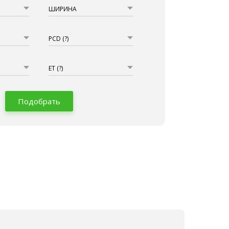
ШИРИНА
PCD
(?)
ET
(?)
Подобрать