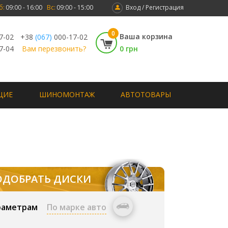
б:
09:00 - 16:00
Вс:
09:00 - 15:00
Вход / Регистрация
0
Ваша корзина
7-02
+38
(067)
000-17-02
7-04
Вам перезвонить?
0 грн
ЩИЕ
ШИНОМОНТАЖ
АВТОТОВАРЫ
ОДОБРАТЬ ДИСКИ
раметрам
По марке авто