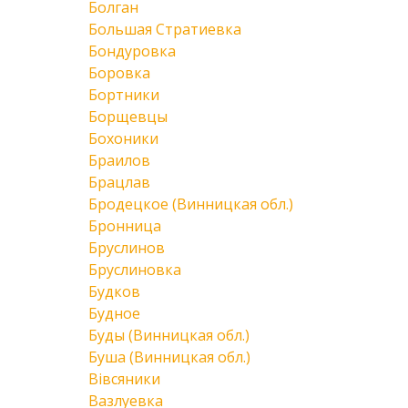
Болган
Большая Стратиевка
Бондуровка
Боровка
Бортники
Борщевцы
Бохоники
Браилов
Брацлав
Бродецкое (Винницкая обл.)
Бронница
Бруслинов
Бруслиновка
Будков
Будное
Буды (Винницкая обл.)
Буша (Винницкая обл.)
Вівсяники
Вазлуевка