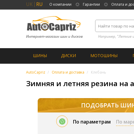
UK
RU
О компании
Гарантии
Оплата и до
Интернет-магазин шин и дисков
Например, "Летние 
ШИНЫ
ДИСКИ
МОТОШИНЫ
AutoCapriz
Оплата и доставка
Клебань
Зимняя и летняя резина на а
ПОДОБРАТЬ ШИ
По параметрам
По мар