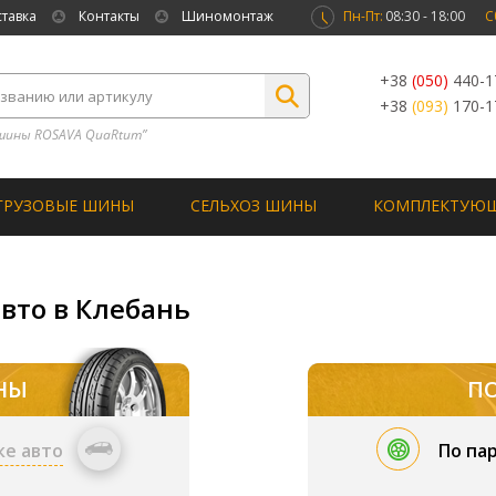
ставка
Контакты
Шиномонтаж
Пн-Пт:
08:30 - 18:00
С
+38
(050)
440-1
+38
(093)
170-1
шины ROSAVA QuaRtum”
ГРУЗОВЫЕ ШИНЫ
СЕЛЬХОЗ ШИНЫ
КОМПЛЕКТУЮ
вто в Клебань
НЫ
П
ке авто
По па