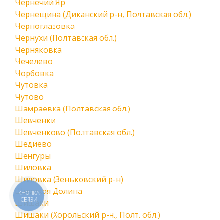
Чернечий Яр
Чернещина (Диканский р-н, Полтавская обл.)
Черноглазовка
Чернухи (Полтавская обл.)
Черняковка
Чечелево
Чорбовка
Чутовка
Чутово
Шамраевка (Полтавская обл.)
Шевченки
Шевченково (Полтавская обл.)
Шедиево
Шенгуры
Шиловка
Шиловка (Зеньковский р-н)
Широкая Долина
КНОПКА
СВЯЗИ
Шишаки
Шишаки (Хорольский р-н., Полт. обл.)