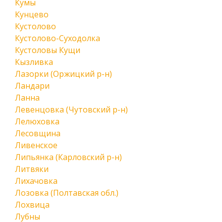
Кумы
Кунцево
Кустолово
Кустолово-Суходолка
Кустоловы Кущи
Кызливка
Лазорки (Оржицкий р-н)
Ландари
Ланна
Левенцовка (Чутовский р-н)
Лелюховка
Лесовщина
Ливенское
Липьянка (Карловский р-н)
Литвяки
Лихачовка
Лозовка (Полтавская обл.)
Лохвица
Лубны