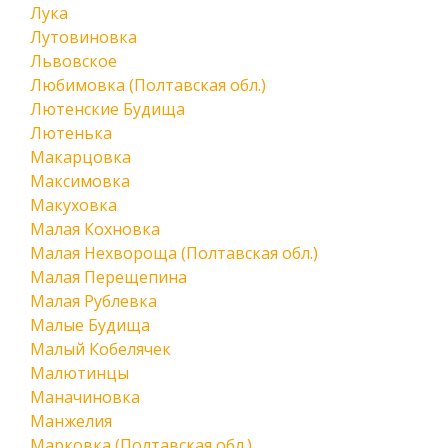
Лука
Лутовиновка
Львовское
Любимовка (Полтавская обл.)
Лютенские Будища
Лютенька
Макарцовка
Максимовка
Макуховка
Малая Кохновка
Малая Нехвороща (Полтавская обл.)
Малая Перещепина
Малая Рублевка
Малые Будища
Малый Кобелячек
Малютинцы
Маначиновка
Манжелия
Марковка (Полтавская обл.)