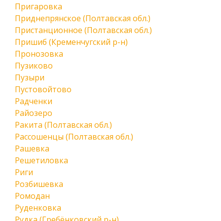
Пригаровка
Приднепрянское (Полтавская обл.)
Пристанционное (Полтавская обл.)
Пришиб (Кременчугский р-н)
Пронозовка
Пузиково
Пузыри
Пустовойтово
Радченки
Райозеро
Ракита (Полтавская обл.)
Рассошенцы (Полтавская обл.)
Рашевка
Решетиловка
Риги
Розбишевка
Ромодан
Руденковка
Рудка (Гребёнковский р-н)