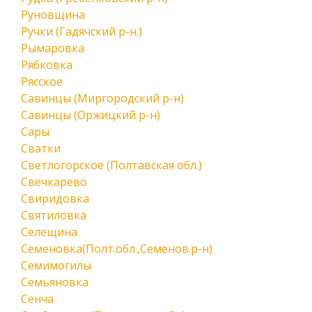
Руновщина
Ручки (Гадячский р-н.)
Рымаровка
Рябковка
Рясское
Савинцы (Миргородский р-н)
Савинцы (Оржицкий р-н)
Сары
Сватки
Светлогорское (Полтавская обл.)
Свечкарево
Свиридовка
Святиловка
Селещина
Семеновка(Полт.обл.,Семенов.р-н)
Семимогилы
Семьяновка
Сенча