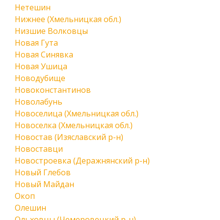
Нетешин
Нижнее (Хмельницкая обл.)
Низшие Волковцы
Новая Гута
Новая Синявка
Новая Ушица
Новодубище
Новоконстантинов
Новолабунь
Новоселица (Хмельницкая обл.)
Новоселка (Хмельницкая обл.)
Новостав (Изяславский р-н)
Новоставци
Новостроевка (Деражнянский р-н)
Новый Глебов
Новый Майдан
Окоп
Олешин
Ольховцы (Чемеровецкий р-н)