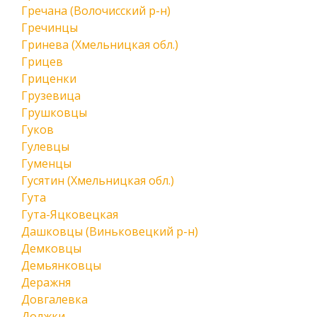
Гречана (Волочисский р-н)
Гречинцы
Гринева (Хмельницкая обл.)
Грицев
Гриценки
Грузевица
Грушковцы
Гуков
Гулевцы
Гуменцы
Гусятин (Хмельницкая обл.)
Гута
Гута-Яцковецкая
Дашковцы (Виньковецкий р-н)
Демковцы
Демьянковцы
Деражня
Довгалевка
Должки