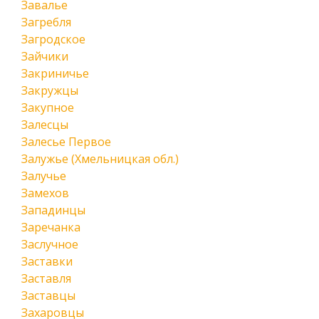
Завалье
Загребля
Загродское
Зайчики
Закриничье
Закружцы
Закупное
Залесцы
Залесье Первое
Залужье (Хмельницкая обл.)
Залучье
Замехов
Западинцы
Заречанка
Заслучное
Заставки
Заставля
Заставцы
Захаровцы