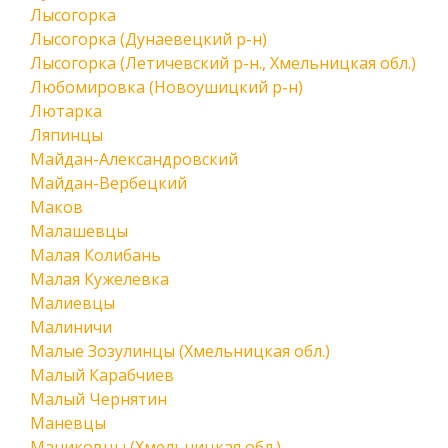
Лысогорка
Лысогорка (Дунаевецкий р-н)
Лысогорка (Летичевский р-н., Хмельницкая обл.)
Любомировка (Новоушицкий р-н)
Лютарка
Ляпинцы
Майдан-Александровский
Майдан-Вербецкий
Маков
Малашевцы
Малая Колибань
Малая Кужелевка
Малиевцы
Малиничи
Малые Зозулинцы (Хмельницкая обл.)
Малый Карабчиев
Малый Чернятин
Маневцы
Маниковцы (Хмельницкая обл.)