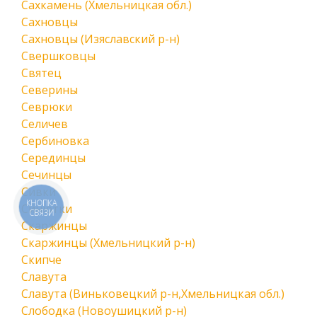
Сахкамень (Хмельницкая обл.)
Сахновцы
Сахновцы (Изяславский р-н)
Свершковцы
Святец
Северины
Севрюки
Селичев
Сербиновка
Серединцы
Сечинцы
Сивки
КНОПКА
Синютки
СВЯЗИ
Скаржинцы
Скаржинцы (Хмельницкий р-н)
Скипче
Славута
Славута (Виньковецкий р-н,Хмельницкая обл.)
Слободка (Новоушицкий р-н)