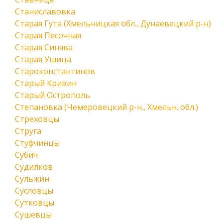
Станиславовка
Старая Гута (Хмельницкая обл., Дунаевецкий р-н)
Старая Песочная
Старая Синява
Старая Ушица
Староконстантинов
Старый Кривин
Старый Острополь
Степановка (Чемеровецкий р-н., Хмельн. обл.)
Стреховцы
Струга
Стуфчинцы
Субич
Судилков
Сульжин
Сусловцы
Сутковцы
Сушевцы