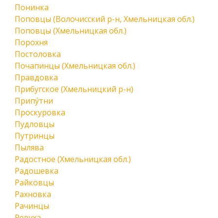
Понинка
Поповцы (Волочисский р-н, Хмельницкая обл.)
Поповцы (Хмельницкая обл.)
Порохня
Постоловка
Почапинцы (Хмельницкая обл.)
Правдовка
Прибугское (Хмельницкий р-н)
Припу́тни
Проскуровка
Пудловцы
Путринцы
Пылява
Радостное (Хмельницкая обл.)
Радошевка
Райковцы
Рахновка
Рачинцы
Ревуха