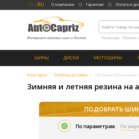
UK
RU
О компании
Гарантии
Оплата и до
Интернет-магазин шин и дисков
Например, "Летние 
ШИНЫ
ДИСКИ
МОТОШИНЫ
AutoCapriz
Оплата и доставка
Строинцы (Винницкая о
Зимняя и летняя резина на а
ПОДОБРАТЬ ШИ
По параметрам
По мар