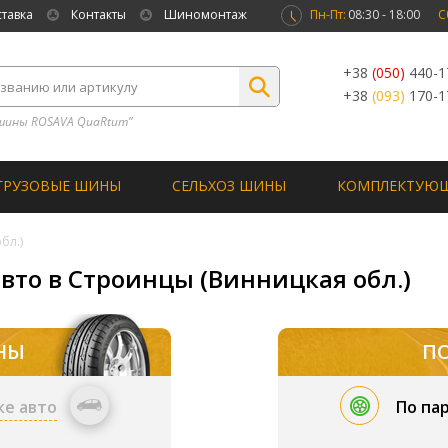
ставка
Контакты
Шиномонтаж
Пн-Пт:
08:30 - 18:00
С
+38
(050)
440-1
+38
(093)
170-1
шины ROSAVA QuaRtum”
ГРУЗОВЫЕ ШИНЫ
СЕЛЬХОЗ ШИНЫ
КОМПЛЕКТУЮ
бл.)
вто в Строинцы (Винницкая обл.)
НЫ
П
ке авто
По па