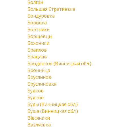
Болган
Большая Стратиевка
Бондуровка
Боровка
Бортники
Борщевцы
Бохоники
Браилов
Брацлав
Бродецкое (Винницкая обл.)
Бронница
Бруслинов
Бруслиновка
Будков
Будное
Буды (Винницкая обл.)
Буша (Винницкая обл.)
Вівсяники
Вазлуевка