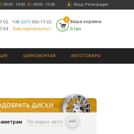
б:
09:00 - 16:00
Вс:
09:00 - 15:00
Вход / Регистрация
0
Ваша корзина
7-02
+38
(067)
000-17-02
7-04
Вам перезвонить?
0 грн
ЩИЕ
ШИНОМОНТАЖ
АВТОТОВАРЫ
ОДОБРАТЬ ДИСКИ
раметрам
По марке авто