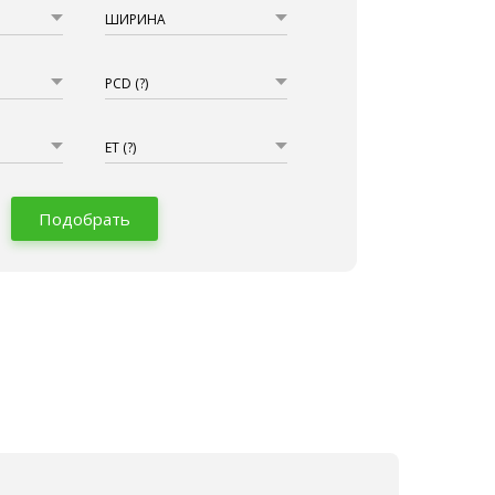
ШИРИНА
PCD
(?)
ET
(?)
Подобрать