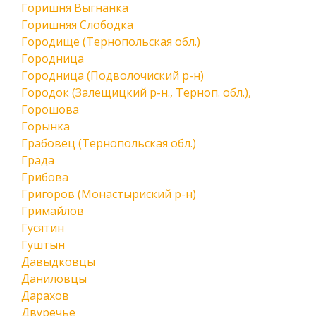
Горишня Выгнанка
Горишняя Слободка
Городище (Тернопольская обл.)
Городница
Городница (Подволочиский р-н)
Городок (Залещицкий р-н., Терноп. обл.),
Горошова
Горынка
Грабовец (Тернопольская обл.)
Града
Грибова
Григоров (Монастыриский р-н)
Гримайлов
Гусятин
Гуштын
Давыдковцы
Даниловцы
Дарахов
Двуречье