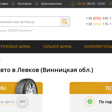
ставка
Контакты
Шиномонтаж
Пн-Пт:
08:30 - 18:00
С
+38
(050)
440-1
+38
(093)
170-1
шины ROSAVA QuaRtum”
ГРУЗОВЫЕ ШИНЫ
СЕЛЬХОЗ ШИНЫ
КОМПЛЕКТУЮ
)
вто в Левков (Винницкая обл.)
НЫ
П
ке авто
По па