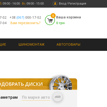
б:
09:00 - 16:00
Вс:
09:00 - 15:00
Вход / Регистрация
0
Ваша корзина
7-02
+38
(067)
000-17-02
7-04
Вам перезвонить?
0 грн
ЩИЕ
ШИНОМОНТАЖ
АВТОТОВАРЫ
ОДОБРАТЬ ДИСКИ
раметрам
По марке авто