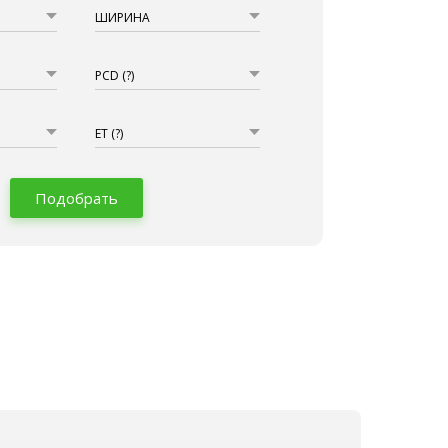
ШИРИНА
PCD
(?)
ET
(?)
Подобрать