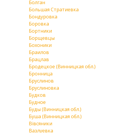
Болган
Большая Стратиевка
Бондуровка
Боровка
Бортники
Борщевцы
Бохоники
Браилов
Брацлав
Бродецкое (Винницкая обл.)
Бронница
Бруслинов
Бруслиновка
Будков
Будное
Буды (Винницкая обл.)
Буша (Винницкая обл.)
Вівсяники
Вазлуевка