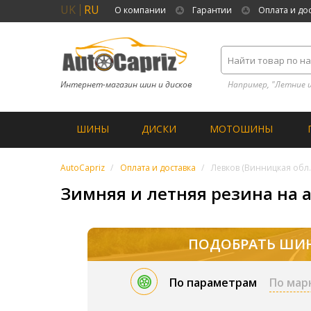
UK
RU
О компании
Гарантии
Оплата и до
Интернет-магазин шин и дисков
Например, "Летние 
ШИНЫ
ДИСКИ
МОТОШИНЫ
AutoCapriz
Оплата и доставка
Левков (Винницкая обл.
Зимняя и летняя резина на а
ПОДОБРАТЬ ШИ
По параметрам
По мар