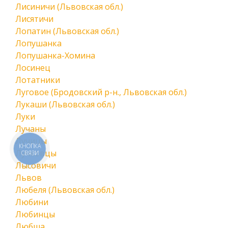
Лисиничи (Львовская обл.)
Лисятичи
Лопатин (Львовская обл.)
Лопушанка
Лопушанка-Хомина
Лосинец
Лотатники
Луговое (Бродовский р-н., Львовская обл.)
Лукаши (Львовская обл.)
Луки
Лучаны
Лучицы
КНОПКА
Лучковцы
СВЯЗИ
Лысовичи
Львов
Любеля (Львовская обл.)
Любини
Любинцы
Любша