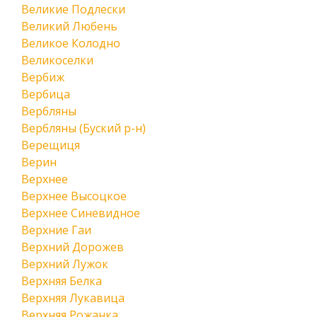
Великие Подлески
Великий Любень
Великое Колодно
Великоселки
Вербиж
Вербица
Вербляны
Вербляны (Буский р-н)
Верещиця
Верин
Верхнее
Верхнее Высоцкое
Верхнее Синевидное
Верхние Гаи
Верхний Дорожев
Верхний Лужок
Верхняя Белка
Верхняя Лукавица
Верхняя Рожанка