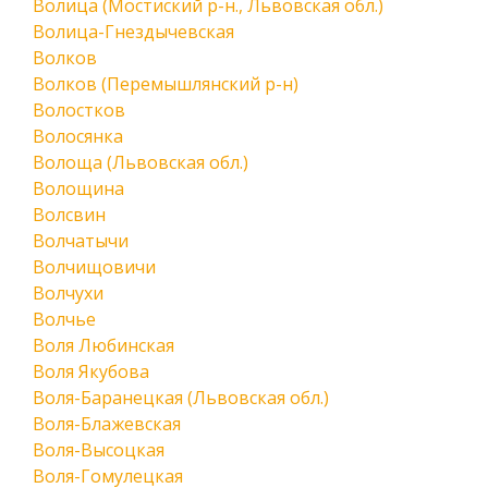
Волица (Мостиский р-н., Львовская обл.)
Волица-Гнездычевская
Волков
Волков (Перемышлянский р-н)
Волостков
Волосянка
Волоща (Львовская обл.)
Волощина
Волсвин
Волчатычи
Волчищовичи
Волчухи
Волчье
Воля Любинская
Воля Якубова
Воля-Баранецкая (Львовская обл.)
Воля-Блажевская
Воля-Высоцкая
Воля-Гомулецкая