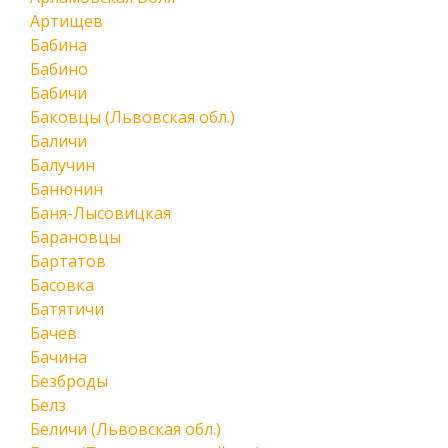
Артищев
Бабина
Бабино
Бабичи
Баковцы (Львовская обл.)
Баличи
Балучин
Банюнин
Баня-Лысовицкая
Барановцы
Бартатов
Басовка
Батятичи
Бачев
Бачина
Безброды
Белз
Беличи (Львовская обл.)