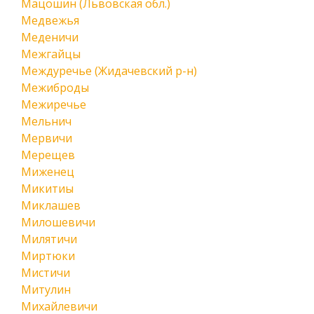
Мацошин (Львовская обл.)
Медвежья
Меденичи
Межгайцы
Междуречье (Жидачевский р-н)
Межиброды
Межиречье
Мельнич
Мервичи
Мерещев
Миженец
Микитиы
Миклашев
Милошевичи
Милятичи
Миртюки
Мистичи
Митулин
Михайлевичи