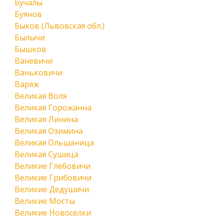
Бучалы
Буянов
Быков (Львовская обл.)
Былычи
Бышков
Ваневичи
Ваньковичи
Варяж
Великая Воля
Великая Горожанна
Великая Линина
Великая Озимина
Великая Ольшаница
Великая Сушица
Великие Глебовичи
Великие Грибовичи
Великие Дедушичи
Великие Мосты
Великие Новоселки