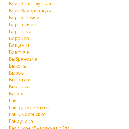
Воля-Довголуцкая
Воля-Задеревацкая
Вороблевичи
Вороблячин
Вороняки
Вороцев
Вощанци
Воютичи
Выбрановка
Выкоты
Выров
Высоцкое
Выхопни
Вязова
Гаи
Гаи-Детковецкие
Гаи-Смоленские
Гайдучина
Галицкое (Львовская обл.)