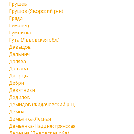
Грушев
Грушов (Яворский р-н)
Гряда
Гуманец
Гумниска
Гута (Львовская обл.)
Давыдов
Дальнич
Далява
Дашава
Дворцы
Дебри
Девятники
Дедилов
Демидов (Жидачевский р-н)
Демня
Демьянка-Лесная
Демьянка-Надднестрянская
Деревня (Львовская обл.)