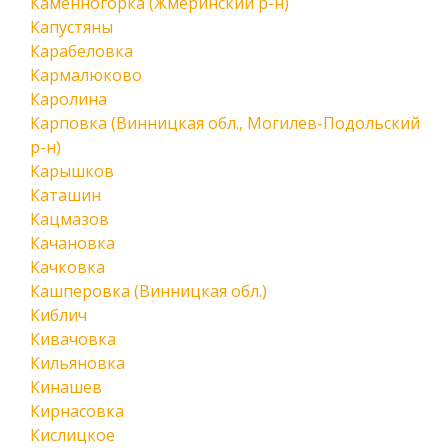
Каменногорка (Жмеринский р-н)
Капустяны
Карабеловка
Кармалюково
Каролина
Карповка (Винницкая обл., Могилев-Подольский
р-н)
Карышков
Каташин
Кацмазов
Качановка
Качковка
Кашперовка (Винницкая обл.)
Киблич
Кивачовка
Кильяновка
Кинашев
Кирнасовка
Кислицкое