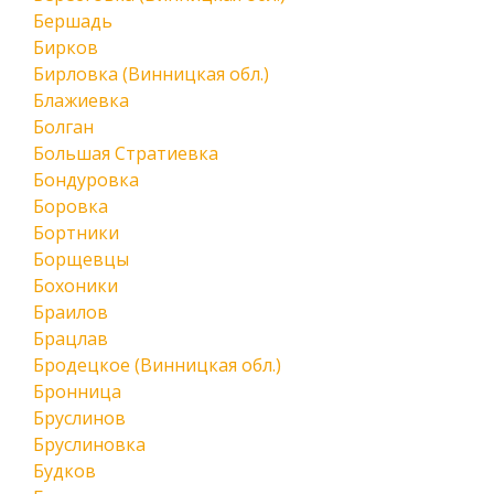
Бершадь
Бирков
Бирловка (Винницкая обл.)
Блажиевка
Болган
Большая Стратиевка
Бондуровка
Боровка
Бортники
Борщевцы
Бохоники
Браилов
Брацлав
Бродецкое (Винницкая обл.)
Бронница
Бруслинов
Бруслиновка
Будков