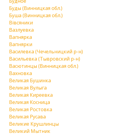
Будное
Буды (Винницкая обл.)
Буша (Винницкая обл.)
Вівсяники
Вазлуевка
Вапнярка
Вапнярки
Василевка (Чечельницкий р-н)
Васильевка (Тывровский р-н)
Васютинцы (Винницкая обл.)
Вахновка
Великая Бушинка
Великая Вулыга
Великая Киреевка
Великая Косница
Великая Ростовка
Великая Русава
Великие Крушлинцы
Великий Мытник