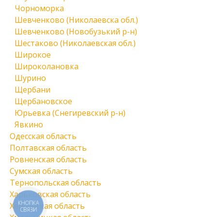
Чорноморка
Шевченково (Николаевска обл.)
Шевченково (Новобузький р-н)
Шестаково (Николаевская обл.)
Широкое
Широколановка
Шурино
Щербани
Щербановское
Юрьевка (Снегиревский р-н)
Явкино
Одесская область
Полтавская область
Ровненская область
Сумская область
Тернопольская область
Харьковская область
КНОПКА
Херсонская область
СВЯЗИ