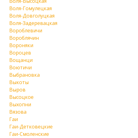
Воля-Высоцкая
Воля-Гомулецкая
Воля-Довголуцкая
Воля-Задеревацкая
Вороблевичи
Вороблячин
Вороняки
Вороцев
Вощанци
Воютичи
Выбрановка
Выкоты
Выров
Высоцкое
Выхопни
Вязова
Гаи
Гаи-Детковецкие
Гаи-Смоленские