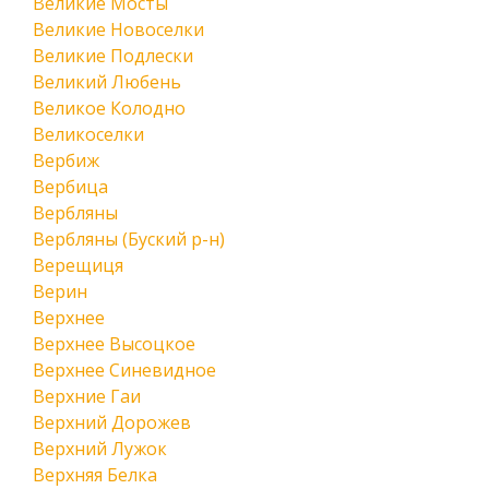
Великие Мосты
Великие Новоселки
Великие Подлески
Великий Любень
Великое Колодно
Великоселки
Вербиж
Вербица
Вербляны
Вербляны (Буский р-н)
Верещиця
Верин
Верхнее
Верхнее Высоцкое
Верхнее Синевидное
Верхние Гаи
Верхний Дорожев
Верхний Лужок
Верхняя Белка