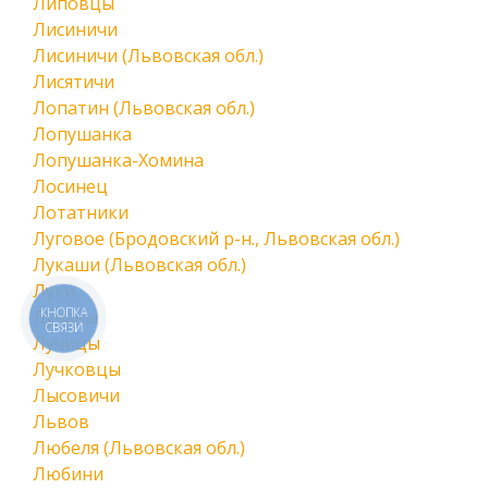
Липовцы
Лисиничи
Лисиничи (Львовская обл.)
Лисятичи
Лопатин (Львовская обл.)
Лопушанка
Лопушанка-Хомина
Лосинец
Лотатники
Луговое (Бродовский р-н., Львовская обл.)
Лукаши (Львовская обл.)
Луки
КНОПКА
Лучаны
СВЯЗИ
Лучицы
Лучковцы
Лысовичи
Львов
Любеля (Львовская обл.)
Любини