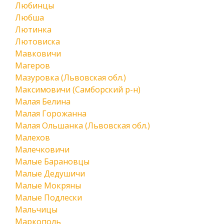
Любинцы
Любша
Лютинка
Лютовиска
Мавковичи
Магеров
Мазуровка (Львовская обл.)
Максимовичи (Самборский р-н)
Малая Белина
Малая Горожанна
Малая Ольшанка (Львовская обл.)
Малехов
Малечковичи
Малые Барановцы
Малые Дедушичи
Малые Мокряны
Малые Подлески
Мальчицы
Маркополь