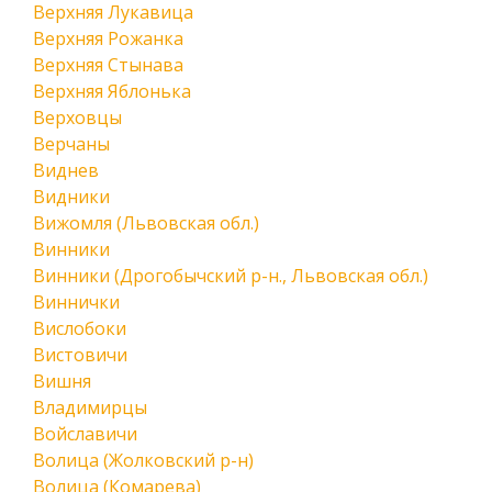
Верхняя Лукавица
Верхняя Рожанка
Верхняя Стынава
Верхняя Яблонька
Верховцы
Верчаны
Виднев
Видники
Вижомля (Львовская обл.)
Винники
Винники (Дрогобычский р-н., Львовская обл.)
Виннички
Вислобоки
Вистовичи
Вишня
Владимирцы
Войславичи
Волица (Жолковский р-н)
Волица (Комарева)