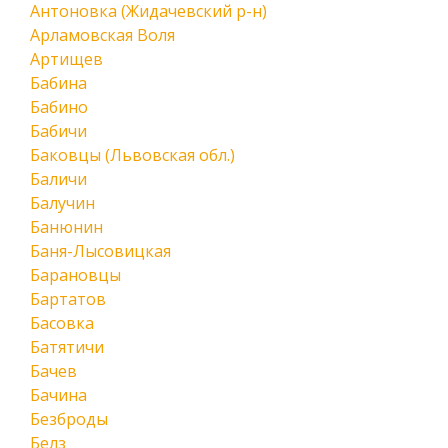
Антоновка (Жидачевский р-н)
Арламовская Воля
Артищев
Бабина
Бабино
Бабичи
Баковцы (Львовская обл.)
Баличи
Балучин
Банюнин
Баня-Лысовицкая
Барановцы
Бартатов
Басовка
Батятичи
Бачев
Бачина
Безброды
Белз