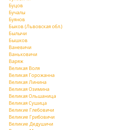
Буцов
Бучалы
Буянов
Быков (Львовская обл.)
Былычи
Бышков
Ваневичи
Ваньковичи
Варяж
Великая Воля
Великая Горожанна
Великая Линина
Великая Озимина
Великая Ольшаница
Великая Сушица
Великие Глебовичи
Великие Грибовичи
Великие Дедушичи