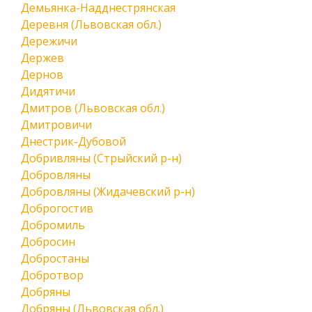
Демьянка-Надднестрянская
Деревня (Львовская обл.)
Дережичи
Держев
Дернов
Дидятичи
Дмитров (Львовская обл.)
Дмитровичи
Днестрик-Дубовой
Добривляны (Стрыйский р-н)
Добровляны
Добровляны (Жидачевский р-н)
Доброгостив
Добромиль
Добросин
Добростаны
Добротвор
Добряны
Добряны (Львовская обл.)