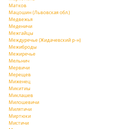
Матков
Мацошин (Львовская обл.)
Медвежья
Меденичи
Межгайцы
Междуречье (Жидачевский р-н)
Межиброды
Межиречье
Мельнич
Мервичи
Мерещев
Миженец
Микитиы
Миклашев
Милошевичи
Милятичи
Миртюки
Мистичи