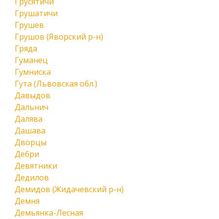
Грусятичи
Грушатичи
Грушев
Грушов (Яворский р-н)
Гряда
Гуманец
Гумниска
Гута (Львовская обл.)
Давыдов
Дальнич
Далява
Дашава
Дворцы
Дебри
Девятники
Дедилов
Демидов (Жидачевский р-н)
Демня
Демьянка-Лесная