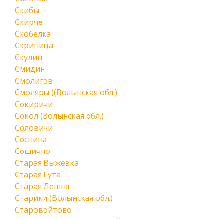
Скибы
Скирче
Скобелка
Скрипица
Скулин
Смидин
Смолигов
Смоляры ((Волынская обл.)
Сокиричи
Сокол (Волынская обл.)
Соловичи
Соснина
Сошично
Старая Выжевка
Старая Гута
Старая Лешня
Старики (Волынская обл.)
Старовойтово