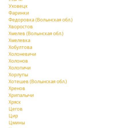
Уховецк
Фаринки
Федоровка (Волынская обл.)
Хворостов
Хмелев (Волынская обл.)
Хмелевка
Хобултова
Холоневичи
Холонов
Холопичи
Хорлупы
Хотешев (Волынская обл.)
Хренов
Хрипалычи
Хряск
Цегов
Цир
Цмины