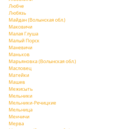
Любче
Любязь
Майдан (Волынская обл.)
Маковичи
Малая Глуша
Малый Порск
Маневичи
Маньков
Марьяновка (Волынская обл.)
Масловец
Матейки
Машев
Межисыть
Мельники
Мельники-Речицкие
Мельница
Менчичи
Мерва