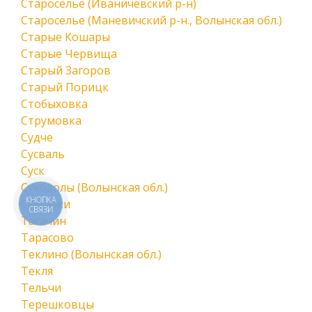
Староселье (Иваничевский р-н)
Староселье (Маневичский р-н., Волынская обл.)
Старые Кошары
Старые Червища
Старый Загоров
Старый Порицк
Стобыховка
Струмовка
Судче
Сусваль
Суск
Суходолы (Волынская обл.)
КНОПКА
Сырники
СВЯЗИ
Тагачин
Тарасово
Теклино (Волынская обл.)
Текля
Тельчи
Терешковцы