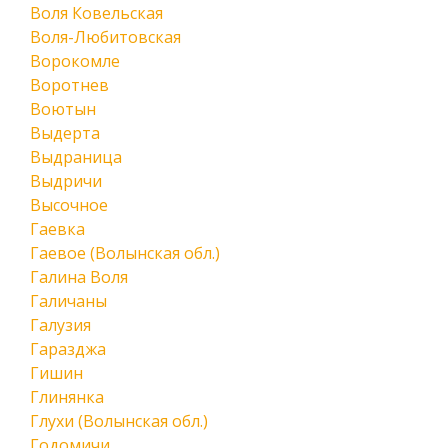
Воля Ковельская
Воля-Любитовская
Ворокомле
Воротнев
Воютын
Выдерта
Выдраница
Выдричи
Высочное
Гаевка
Гаевое (Волынская обл.)
Галина Воля
Галичаны
Галузия
Гаразджа
Гишин
Глинянка
Глухи (Волынская обл.)
Годомичи