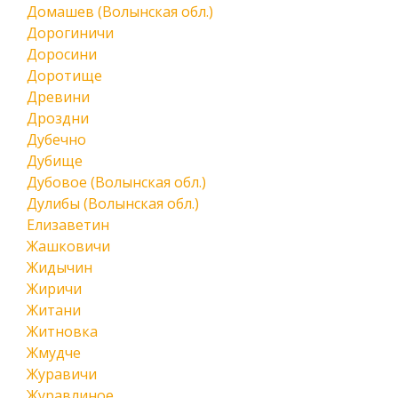
Домашев (Волынская обл.)
Дорогиничи
Доросини
Доротище
Древини
Дроздни
Дубечно
Дубище
Дубовое (Волынская обл.)
Дулибы (Волынская обл.)
Елизаветин
Жашковичи
Жидычин
Жиричи
Житани
Житновка
Жмудче
Журавичи
Журавлиное