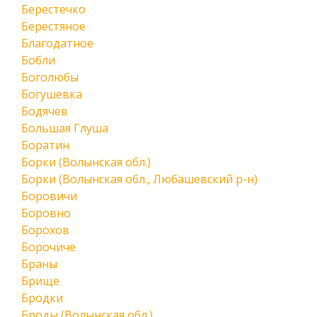
Берестечко
Берестяное
Благодатное
Бобли
Боголюбы
Богушевка
Бодячев
Большая Глуша
Боратин
Борки (Волынская обл.)
Борки (Волынская обл., Любашевский р-н)
Боровичи
Боровно
Борохов
Борочиче
Браны
Брище
Бродки
Броды (Волынская обл.)