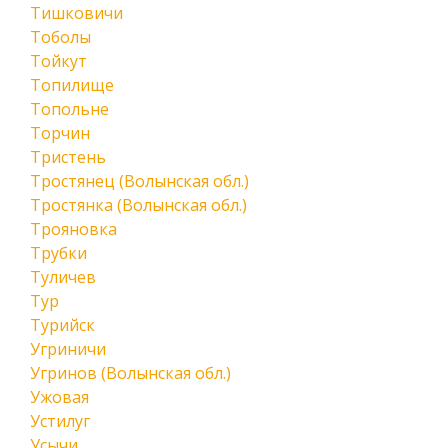
Тишковичи
Тоболы
Тойкут
Топилище
Топольне
Торчин
Тристень
Тростянец (Волынская обл.)
Тростянка (Волынская обл.)
Трояновка
Трубки
Туличев
Тур
Турийск
Угриничи
Угринов (Волынская обл.)
Ужовая
Устилуг
Усычи