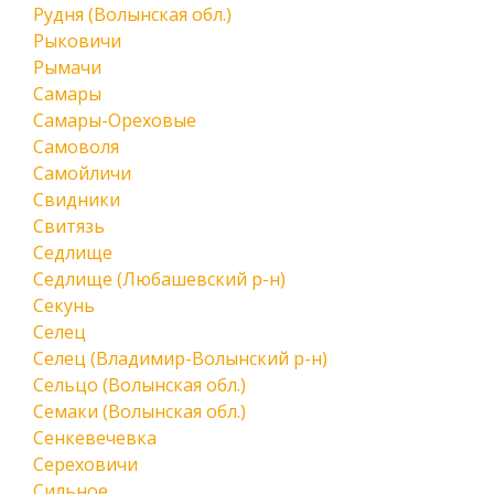
Рудня (Волынская обл.)
Рыковичи
Рымачи
Самары
Самары-Ореховые
Самоволя
Самойличи
Свидники
Свитязь
Седлище
Седлище (Любашевский р-н)
Секунь
Селец
Селец (Владимир-Волынский р-н)
Сельцо (Волынская обл.)
Семаки (Волынская обл.)
Сенкевечевка
Сереховичи
Сильное