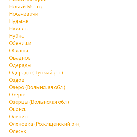
Новый Мосыр
Носачевичи
Нудыже
Нужель
Нуйно
Обенижи
Облапы
Овадное
Одерады
Одерады (Луцкий р-н)
Оздов
Озеро (Волынская обл.)
Озерцо
Озерцы (Волынская обл.)
Оконск
Оленино
Оленовка (Рожищенский р-н)
Олеськ