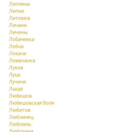
Липляны
Липно
Литовеж
Личани
Личины
Лобачевка
Лобна
Локачи
Ломачанка
Луков
Луцк
Лучичи
Лыще
Любешов
Любешовская Воля
Любитов
Люблинец
Любомль
Любохини