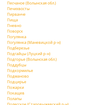
Песчаное (Волынская обл.)
Печихвосты
Пирванче
Пища
Пневно
Поворск
Погулянка
Погулянка (Маневицкой р-н)
Подберезье
Подгайцы (Луцкий р-н)
Подгорье (Волынская обл.)
Поддубцы
Подкормилье
Подманово
Подцирье
Пожарки
Покащев
Полапы
Полесское (Старовыжевский р-н)