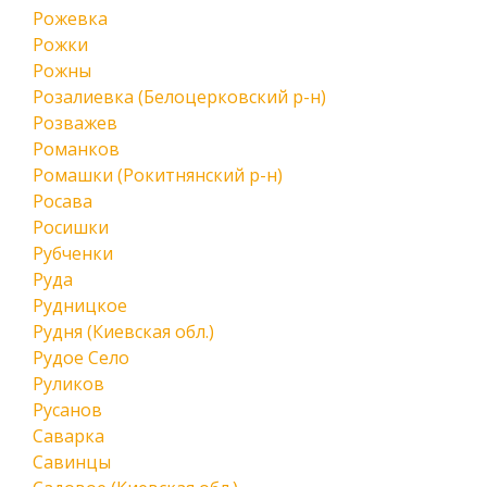
Рожевка
Рожки
Рожны
Розалиевка (Белоцерковский р-н)
Розважев
Романков
Ромашки (Рокитнянский р-н)
Росава
Росишки
Рубченки
Руда
Рудницкое
Рудня (Киевская обл.)
Рудое Село
Руликов
Русанов
Саварка
Савинцы