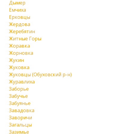
Дымер
Емчиха
Ерковцы
Жердова
Жеребятин
Житные Горы
Жоравка
Жорновка
Жукин
Жуковка
Жуковцы (Обуховский р-н)
Журавлиха
Заборье
Забучье
Забуянье
Завадовка
Заворичи
Загальцы
Зазимье