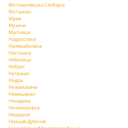
Мотовилівська Слобідка
Мотыжин
Мрия
Музичи
Мытница
Надросовка
Наливайковка
Насташка
Небелица
Небрат
Неграши
Недра
Нежиловичи
Немешаево
Ненадиха
Нечипоровка
Нещеров
Низшая Дубечня