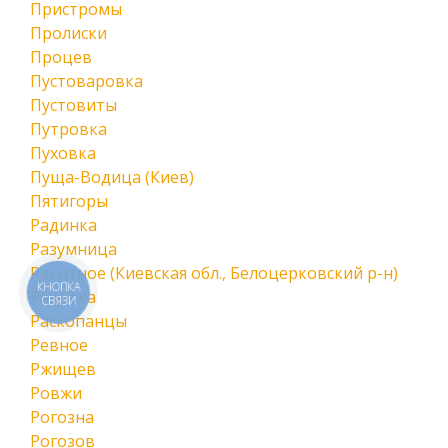
Пристромы
Пролиски
Процев
Пустоваровка
Пустовиты
Путровка
Пуховка
Пуща-Водица (Киев)
Пятигоры
Радинка
Разумница
Ракитное (Киевская обл., Белоцерковский р-н)
КНОПКА
Раковка
СВЯЗИ
Раскопанцы
Ревное
Ржищев
Ровжи
Рогозна
Рогозов