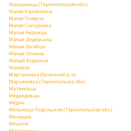
Малашевцы (Тернопольская обл.)
Малая Карначевка
Малая Плавуча
Малая Снегуровка
Малые Бережцы
Малые Дедеркалы
Малые Загайцы
Малые Окнины
Малый Ходачков
Маневое
Мартыновка (Бучачский р-н)
Марьяновка (Тернопольска обл.)
Матвеевцы
Медведевцы
Медин
Мельница-Подольская (Тернопольская обл.)
Мечищев
Мешков
Мизюринцы