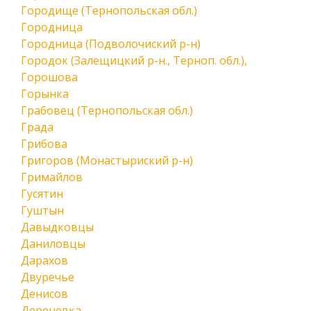
Городище (Тернопольская обл.)
Городница
Городница (Подволочиский р-н)
Городок (Залещицкий р-н., Терноп. обл.),
Горошова
Горынка
Грабовец (Тернопольская обл.)
Града
Грибова
Григоров (Монастыриский р-н)
Гримайлов
Гусятин
Гуштын
Давыдковцы
Даниловцы
Дарахов
Двуречье
Денисов
Дереневка