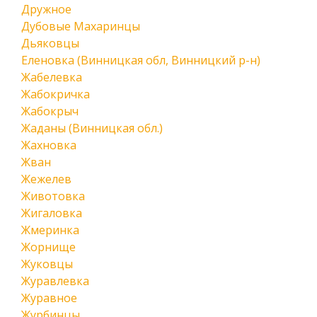
Дружное
Дубовые Махаринцы
Дьяковцы
Еленовка (Винницкая обл, Винницкий р-н)
Жабелевка
Жабокричка
Жабокрыч
Жаданы (Винницкая обл.)
Жахновка
Жван
Жежелев
Животовка
Жигаловка
Жмеринка
Жорнище
Жуковцы
Журавлевка
Журавное
Журбинцы