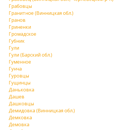
Грабовцы
Гранитное (Винницкая обл.)
Гранов
Гриненки
Громадское
Губник
Гули
Гули (Барский обл.)
Гуменное
Гунча
Гуровцы
Гущинцы
Даньковка
Дашев
Дашковцы
Демидовка (Винницкая обл.)
Демковка
Демовка