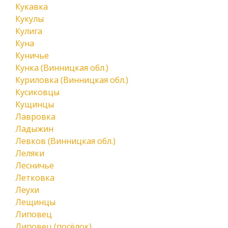
Кукавка
Кукулы
Кулига
Куна
Куничье
Кунка (Винницкая обл.)
Куриловка (Винницкая обл.)
Кусиковцы
Кущинцы
Лавровка
Ладыжин
Левков (Винницкая обл.)
Леляки
Лесничье
Летковка
Леухи
Лещинцы
Липовец
Липовец (посёлок)