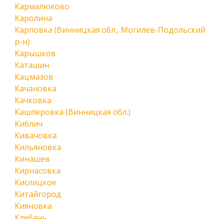
Кармалюково
Каролина
Карповка (Винницкая обл., Могилев-Подольский
р-н)
Карышков
Каташин
Кацмазов
Качановка
Качковка
Кашперовка (Винницкая обл.)
Киблич
Кивачовка
Кильяновка
Кинашев
Кирнасовка
Кислицкое
Китайгород
Кияновка
Клебань