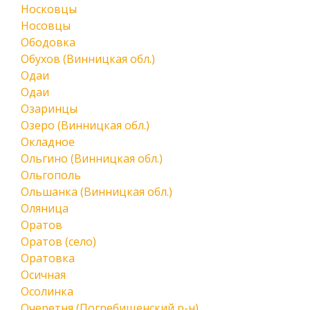
Носковцы
Носовцы
Ободовка
Обухов (Винницкая обл.)
Одаи
Одаи
Озаринцы
Озеро (Винницкая обл.)
Окладное
Ольгино (Винницкая обл.)
Ольгополь
Ольшанка (Винницкая обл.)
Оляница
Оратов
Оратов (село)
Оратовка
Осичная
Осолинка
Очеретня (Погребищенский р-н)