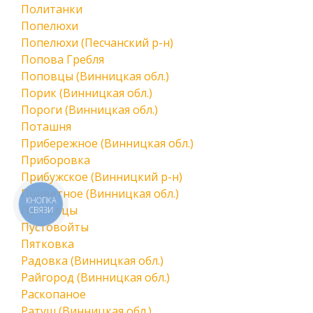
Политанки
Попелюхи
Попелюхи (Песчанский р-н)
Попова Гребля
Поповцы (Винницкая обл.)
Порик (Винницкая обл.)
Пороги (Винницкая обл.)
Поташня
Прибережное (Винницкая обл.)
Приборовка
Прибужское (Винницкий р-н)
Приветное (Винницкая обл.)
КНОПКА
Пултовцы
СВЯЗИ
Пустовойты
Пятковка
Радовка (Винницкая обл.)
Райгород (Винницкая обл.)
Раскопаное
Ратуш (Винницкая обл.)