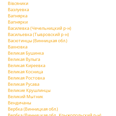
Вівсяники
Вазлуевка
Вапнярка
Вапнярки
Василевка (Чечельницкий р-н)
Васильевка (Тывровский р-н)
Васютинцы (Винницкая обл.)
Вахновка
Великая Бушинка
Великая Вулыга
Великая Киреевка
Великая Косница
Великая Ростовка
Великая Русава
Великие Крушлинцы
Великий Мытник
Вендичаны
Вербка (Винницкая обл.)
Вербка (Винницкая обл., Крыжопольский р-н)