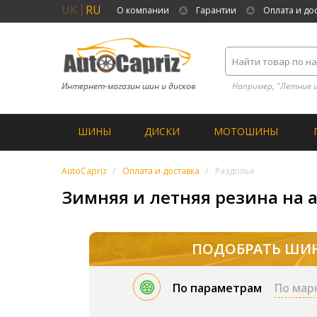
UK
RU
О компании
Гарантии
Оплата и до
Интернет-магазин шин и дисков
Например, "Летние 
ШИНЫ
ДИСКИ
МОТОШИНЫ
AutoCapriz
Оплата и доставка
Раздолье
Зимняя и летняя резина на а
ПОДОБРАТЬ ШИ
По параметрам
По мар