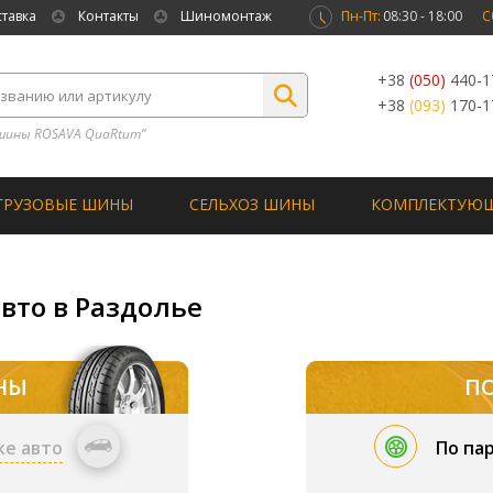
ставка
Контакты
Шиномонтаж
Пн-Пт:
08:30 - 18:00
С
+38
(050)
440-1
+38
(093)
170-1
шины ROSAVA QuaRtum”
ГРУЗОВЫЕ ШИНЫ
СЕЛЬХОЗ ШИНЫ
КОМПЛЕКТУЮ
вто в Раздолье
НЫ
П
ке авто
По па