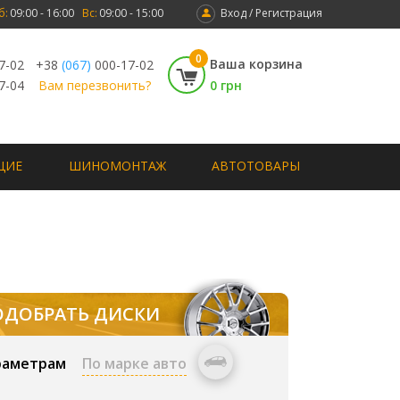
б:
09:00 - 16:00
Вс:
09:00 - 15:00
Вход / Регистрация
0
Ваша корзина
7-02
+38
(067)
000-17-02
7-04
Вам перезвонить?
0 грн
ЩИЕ
ШИНОМОНТАЖ
АВТОТОВАРЫ
ОДОБРАТЬ ДИСКИ
раметрам
По марке авто