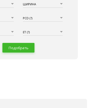
ШИРИНА
PCD
(?)
ET
(?)
Подобрать