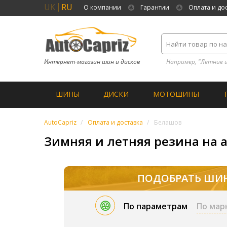
UK
RU
О компании
Гарантии
Оплата и до
Интернет-магазин шин и дисков
Например, "Летние 
ШИНЫ
ДИСКИ
МОТОШИНЫ
AutoCapriz
Оплата и доставка
Белашов
Зимняя и летняя резина на 
ПОДОБРАТЬ ШИ
По параметрам
По мар