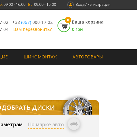
б:
09:00 - 16:00
Вс:
09:00 - 15:00
Вход / Регистрация
0
Ваша корзина
7-02
+38
(067)
000-17-02
7-04
Вам перезвонить?
0 грн
ЩИЕ
ШИНОМОНТАЖ
АВТОТОВАРЫ
ОДОБРАТЬ ДИСКИ
раметрам
По марке авто