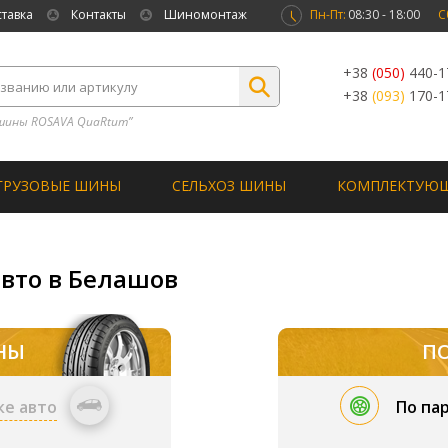
ставка
Контакты
Шиномонтаж
Пн-Пт:
08:30 - 18:00
С
+38
(050)
440-1
+38
(093)
170-1
шины ROSAVA QuaRtum”
ГРУЗОВЫЕ ШИНЫ
СЕЛЬХОЗ ШИНЫ
КОМПЛЕКТУЮ
авто в Белашов
НЫ
П
ке авто
По па