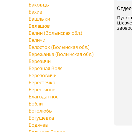
Баковцы
Отдел
Бахив
Пункт 
Башлыки
Шевчен
Белашов
38080
Белин (Волынская обл.)
Беличи
Белосток (Волынская обл.)
Бережанка (Волынская обл.)
Березичи
Березная Воля
Берёзовичи
Берестечко
Берестяное
Благодатное
Бобли
Боголюбы
Богушевка
Бодячев