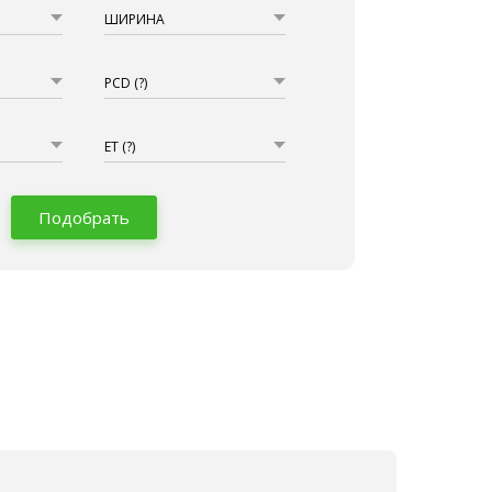
ШИРИНА
PCD
(?)
ET
(?)
Подобрать