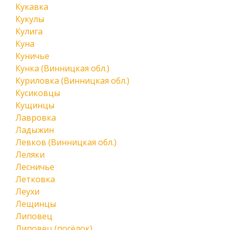
Кукавка
Кукулы
Кулига
Куна
Куничье
Кунка (Винницкая обл.)
Куриловка (Винницкая обл.)
Кусиковцы
Кущинцы
Лавровка
Ладыжин
Левков (Винницкая обл.)
Леляки
Лесничье
Летковка
Леухи
Лещинцы
Липовец
Липовец (посёлок)