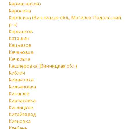
Кармалюково
Каролина
Карповка (Винницкая обл., Могилев-Подольский
р-н)
Карышков
Каташин
Кацмазов
Качановка
Качковка
Кашперовка (Винницкая обл.)
Киблич
Кивачовка
Кильяновка
Кинашев
Кирнасовка
Кислицкое
Китайгород
Кияновка
Клебань