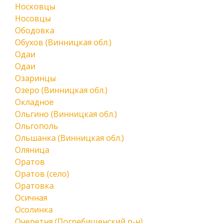
Носковцы
Носовцы
Ободовка
Обухов (Винницкая обл.)
Одаи
Одаи
Озаринцы
Озеро (Винницкая обл.)
Окладное
Ольгино (Винницкая обл.)
Ольгополь
Ольшанка (Винницкая обл.)
Оляница
Оратов
Оратов (село)
Оратовка
Осичная
Осолинка
Очеретня (Погребищенский р-н)