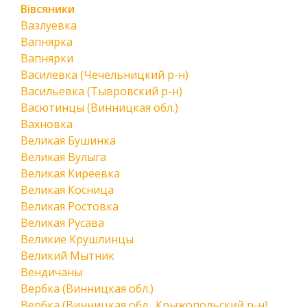
Вівсяники
Вазлуевка
Вапнярка
Вапнярки
Василевка (Чечельницкий р-н)
Васильевка (Тывровский р-н)
Васютинцы (Винницкая обл.)
Вахновка
Великая Бушинка
Великая Вулыга
Великая Киреевка
Великая Косница
Великая Ростовка
Великая Русава
Великие Крушлинцы
Великий Мытник
Вендичаны
Вербка (Винницкая обл.)
Вербка (Винницкая обл., Крыжопольский р-н)