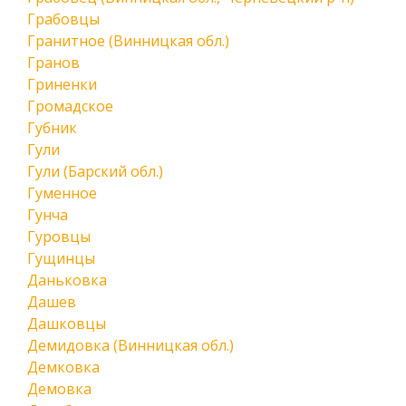
Грабовцы
Гранитное (Винницкая обл.)
Гранов
Гриненки
Громадское
Губник
Гули
Гули (Барский обл.)
Гуменное
Гунча
Гуровцы
Гущинцы
Даньковка
Дашев
Дашковцы
Демидовка (Винницкая обл.)
Демковка
Демовка