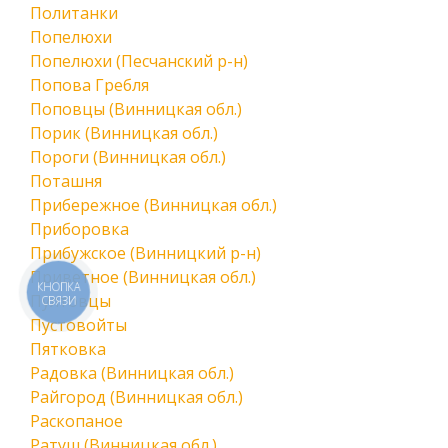
Политанки
Попелюхи
Попелюхи (Песчанский р-н)
Попова Гребля
Поповцы (Винницкая обл.)
Порик (Винницкая обл.)
Пороги (Винницкая обл.)
Поташня
Прибережное (Винницкая обл.)
Приборовка
Прибужское (Винницкий р-н)
Приветное (Винницкая обл.)
КНОПКА
Пултовцы
СВЯЗИ
Пустовойты
Пятковка
Радовка (Винницкая обл.)
Райгород (Винницкая обл.)
Раскопаное
Ратуш (Винницкая обл.)