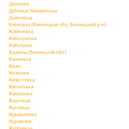
Дружное
Дубовые Махаринцы
Дьяковцы
Еленовка (Винницкая обл, Винницкий р-н)
Жабелевка
Жабокричка
Жабокрыч
Жаданы (Винницкая обл.)
Жахновка
Жван
Жежелев
Животовка
Жигаловка
Жмеринка
Жорнище
Жуковцы
Журавлевка
Журавное
Журбинцы