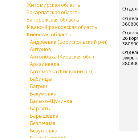
Житомирская область
Отдел
Закарпатская область
Отделе
Запорожская область
38080
Ивано-Франковская область
Отделе
Киевская область
26 корп
Андреевка (Бориспольский р-н)
38080
Антонов
Отделе
Антоновка (Киевская обл.)
закрыт
38080
Аркадиевка
Артемовка (Киевский р-н)
Бабинцы
Багрин
Бакумовка
Балыко-Щучинка
Барахты
Барышевка
Безпечная
Безугловка