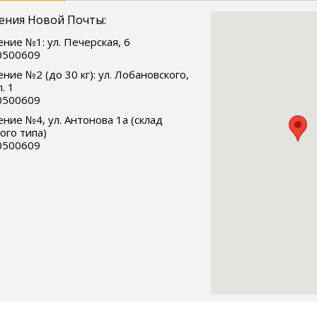
ения Новой Почты:
ние №1: ул. Печерская, 6
0500609
ние №2 (до 30 кг): ул. Лобановского,
. 1
0500609
ние №4, ул. Антонова 1а (склад
ого типа)
0500609