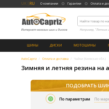
UK
RU
О компании
Гарантии
Оплата и до
Интернет-магазин шин и дисков
Например, "Летние 
ШИНЫ
ДИСКИ
МОТОШИНЫ
AutoCapriz
Оплата и доставка
Чайки (Киевская обл.)
Зимняя и летняя резина на а
ПОДОБРАТЬ ШИ
По параметрам
По мар