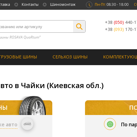
ставка
Контакты
Шиномонтаж
Пн-Пт:
08:30 - 18:00
С
+38
(050)
440-1
+38
(093)
170-1
шины ROSAVA QuaRtum”
ГРУЗОВЫЕ ШИНЫ
СЕЛЬХОЗ ШИНЫ
КОМПЛЕКТУЮ
вто в Чайки (Киевская обл.)
НЫ
П
ке авто
По па