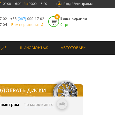
б:
09:00 - 16:00
Вс:
09:00 - 15:00
Вход / Регистрация
0
Ваша корзина
7-02
+38
(067)
000-17-02
7-04
Вам перезвонить?
0 грн
ЩИЕ
ШИНОМОНТАЖ
АВТОТОВАРЫ
ОДОБРАТЬ ДИСКИ
раметрам
По марке авто