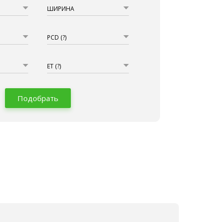
ШИРИНА
PCD
(?)
ET
(?)
Подобрать