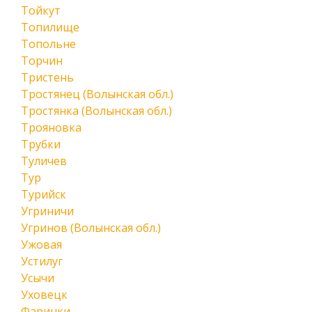
Тойкут
Топилище
Топольне
Торчин
Тристень
Тростянец (Волынская обл.)
Тростянка (Волынская обл.)
Трояновка
Трубки
Туличев
Тур
Турийск
Угриничи
Угринов (Волынская обл.)
Ужовая
Устилуг
Усычи
Уховецк
Фаринки