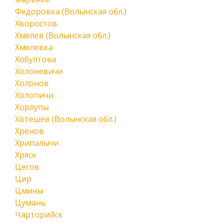
Федоровка (Волынская обл.)
Хворостов
Хмелев (Волынская обл.)
Хмелевка
Хобултова
Холоневичи
Холонов
Холопичи
Хорлупы
Хотешев (Волынская обл.)
Хренов
Хрипалычи
Хряск
Цегов
Цир
Цмины
Цумань
Чарторийск