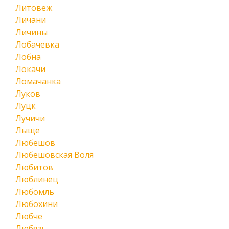
Литовеж
Личани
Личины
Лобачевка
Лобна
Локачи
Ломачанка
Луков
Луцк
Лучичи
Лыще
Любешов
Любешовская Воля
Любитов
Люблинец
Любомль
Любохини
Любче
Любязь