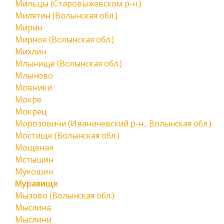
Мильцы (Старовыжевском р-н.)
Милятин (Волынская обл.)
Мирин
Мирное (Волынская обл.)
Михлин
Млынище (Волынская обл.)
Млыново
Мовники
Мокре
Мокрец
Морозовичи (Иваничевский р-н., Волынская обл.)
Мостище (Волынская обл.)
Мощеная
Мстышин
Мукошин
Муравище
Мызово (Волынская обл.)
Мыслина
Мыслини