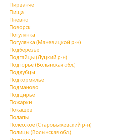
Пирванче
Пища
Пневно
Поворск
Погулянка
Погулянка (Маневицкой р-н)
Подберезье
Подгайцы (Луцкий р-н)
Подгорье (Волынская обл.)
Поддубцы
Подкормилье
Подманово
Подцирье
Пожарки
Покащев
Полапы
Полесское (Старовыжевский р-н)
Полицы (Волынская обл.)
Положево