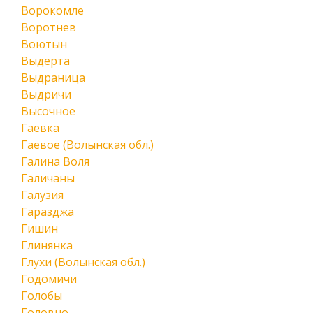
Ворокомле
Воротнев
Воютын
Выдерта
Выдраница
Выдричи
Высочное
Гаевка
Гаевое (Волынская обл.)
Галина Воля
Галичаны
Галузия
Гаразджа
Гишин
Глинянка
Глухи (Волынская обл.)
Годомичи
Голобы
Головно