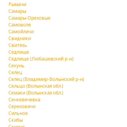
Рымачи
Самары
Самары-Ореховые
Самоволя
Самойличи
Свидники
Свитязь
Седлище
Седлище (Любашевский р-н)
Секунь
Селец
Селец (Владимир-Волынский р-н)
Сельцо (Волынская обл.)
Семаки (Волынская обл.)
Сенкевечевка
Сереховичи
Сильное
Скибы
Скирче