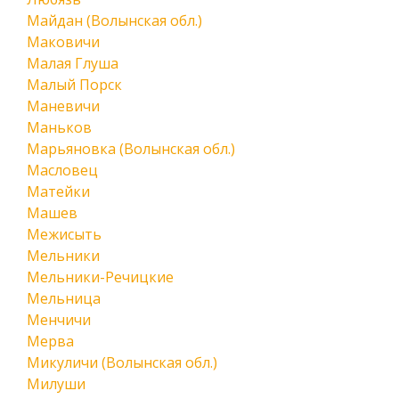
Майдан (Волынская обл.)
Маковичи
Малая Глуша
Малый Порск
Маневичи
Маньков
Марьяновка (Волынская обл.)
Масловец
Матейки
Машев
Межисыть
Мельники
Мельники-Речицкие
Мельница
Менчичи
Мерва
Микуличи (Волынская обл.)
Милуши