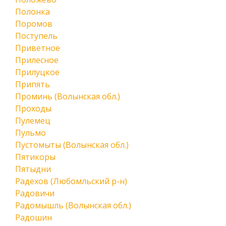
Полонка
Поромов
Поступель
Приветное
Прилесное
Прилуцкое
Припять
Проминь (Волынская обл.)
Проходы
Пулемец
Пульмо
Пустомыты (Волынская обл.)
Пятикоры
Пятыдни
Радехов (Любомльский р-н)
Радовичи
Радомышль (Волынская обл.)
Радошин