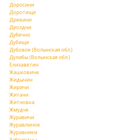
Доросини
Доротище
Древини
Дроздни
Дубечно
Дубище
Дубовое (Волынская обл.)
Дулибы (Волынская обл.)
Елизаветин
Жашковичи
Жидычин
Жиричи
Житани
Житновка
Жмудче
Журавичи
Журавлиное
Журавники
Заболотцы