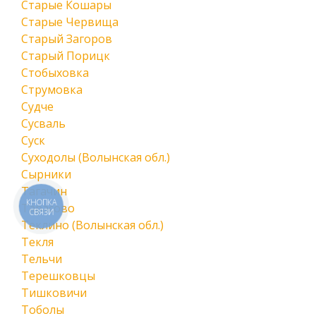
Старые Кошары
Старые Червища
Старый Загоров
Старый Порицк
Стобыховка
Струмовка
Судче
Сусваль
Суск
Суходолы (Волынская обл.)
Сырники
Тагачин
КНОПКА
Тарасово
СВЯЗИ
Теклино (Волынская обл.)
Текля
Тельчи
Терешковцы
Тишковичи
Тоболы