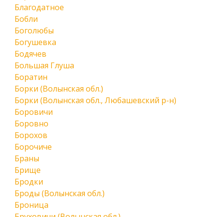
Благодатное
Бобли
Боголюбы
Богушевка
Бодячев
Большая Глуша
Боратин
Борки (Волынская обл.)
Борки (Волынская обл., Любашевский р-н)
Боровичи
Боровно
Борохов
Борочиче
Браны
Брище
Бродки
Броды (Волынская обл.)
Броница
Бруховичи (Волынская обл.)