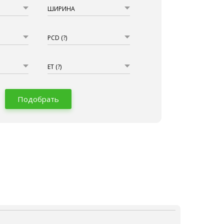
ШИРИНА
PCD
(?)
ET
(?)
Подобрать