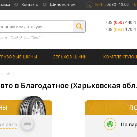
ставка
Контакты
Шиномонтаж
Пн-Пт:
08:30 - 18:00
С
+38
(050)
440-1
+38
(093)
170-1
шины ROSAVA QuaRtum”
ГРУЗОВЫЕ ШИНЫ
СЕЛЬХОЗ ШИНЫ
КОМПЛЕКТУЮ
ая обл.)
вто в Благодатное (Харьковская обл.
НЫ
П
ке авто
По па