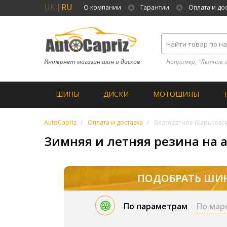
UK
RU
О компании
Гарантии
Оплата и до
Интернет-магазин шин и дисков
Например, "Летние 
ШИНЫ
ДИСКИ
МОТОШИНЫ
AutoCapriz
Оплата и доставка
Благодатное (Харьковск
Зимняя и летняя резина на а
ПОДОБРАТЬ ШИ
По параметрам
По мар