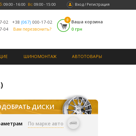
б:
09:00 - 16:00
Вс:
09:00 - 15:00
Вход / Регистрация
0
Ваша корзина
7-02
+38
(067)
000-17-02
7-04
Вам перезвонить?
0 грн
ЩИЕ
ШИНОМОНТАЖ
АВТОТОВАРЫ
)
ОДОБРАТЬ ДИСКИ
раметрам
По марке авто