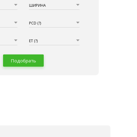
ШИРИНА
PCD
(?)
ET
(?)
Подобрать