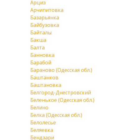
Арциз
Арчипитовка
Базарьянка
Байбузовка
Байталы
Бакша
Балта
Банновка
Барабой
Бараново (Одесская обл.)
Баштанков
Баштановка
Белгород-Днестровский
Беленькое (Одесская обл.)
Белино
Белка (Одесская обл.)
Белолесье
Беляевка
Бендзари