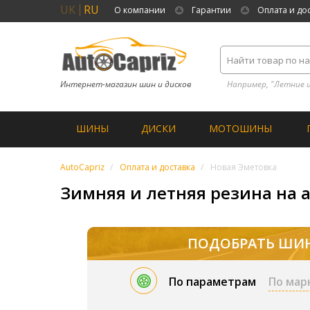
UK
RU
О компании
Гарантии
Оплата и до
Интернет-магазин шин и дисков
Например, "Летние 
ШИНЫ
ДИСКИ
МОТОШИНЫ
AutoCapriz
Оплата и доставка
Новая Эметовка
Зимняя и летняя резина на а
ПОДОБРАТЬ ШИ
По параметрам
По мар