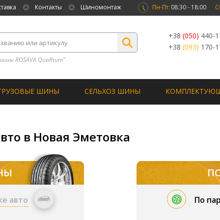
ставка
Контакты
Шиномонтаж
Пн-Пт:
08:30 - 18:00
С
+38
(050)
440-1
+38
(093)
170-1
шины ROSAVA QuaRtum”
ГРУЗОВЫЕ ШИНЫ
СЕЛЬХОЗ ШИНЫ
КОМПЛЕКТУЮ
вто в Новая Эметовка
НЫ
П
ке авто
По па