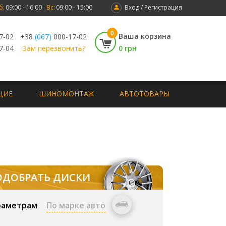
б:
09:00 - 16:00
Вс:
09:00 - 15:00
Вход / Регистрация
0
Ваша корзина
7-02
+38
(067)
000-17-02
7-04
Вам перезвонить?
0 грн
ЩИЕ
ШИНОМОНТАЖ
АВТОТОВАРЫ
ОДОБРАТЬ ДИСКИ
раметрам
По марке авто