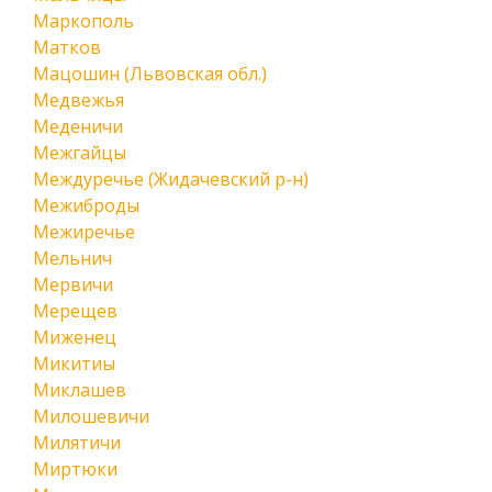
Маркополь
Матков
Мацошин (Львовская обл.)
Медвежья
Меденичи
Межгайцы
Междуречье (Жидачевский р-н)
Межиброды
Межиречье
Мельнич
Мервичи
Мерещев
Миженец
Микитиы
Миклашев
Милошевичи
Милятичи
Миртюки