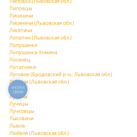
Липовка (Львовская обл.)
Липовцы
Лисиничи
Лисиничи (Львовская обл.)
Лисятичи
Лопатин (Львовская обл.)
Лопушанка
Лопушанка-Хомина
Лосинец
Лотатники
Луговое (Бродовский р-н., Львовская обл.)
Лукаши (Львовская обл.)
КНОПКА
Луки
СВЯЗИ
Лучаны
Лучицы
Лучковцы
Лысовичи
Львов
Любеля (Львовская обл.)