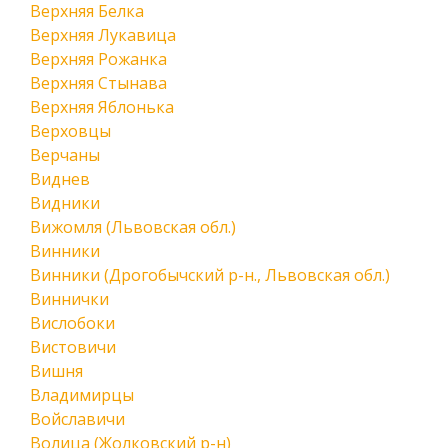
Верхняя Белка
Верхняя Лукавица
Верхняя Рожанка
Верхняя Стынава
Верхняя Яблонька
Верховцы
Верчаны
Виднев
Видники
Вижомля (Львовская обл.)
Винники
Винники (Дрогобычский р-н., Львовская обл.)
Виннички
Вислобоки
Вистовичи
Вишня
Владимирцы
Войславичи
Волица (Жолковский р-н)