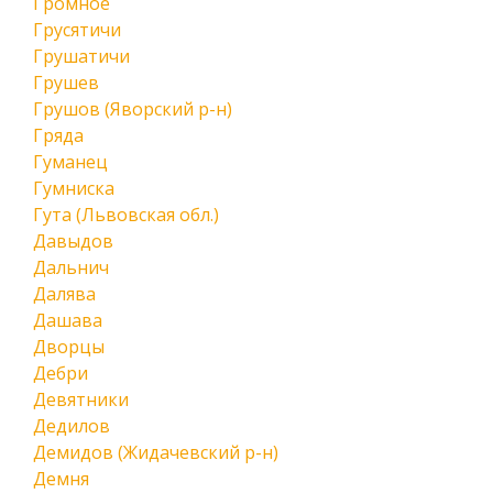
Громное
Грусятичи
Грушатичи
Грушев
Грушов (Яворский р-н)
Гряда
Гуманец
Гумниска
Гута (Львовская обл.)
Давыдов
Дальнич
Далява
Дашава
Дворцы
Дебри
Девятники
Дедилов
Демидов (Жидачевский р-н)
Демня