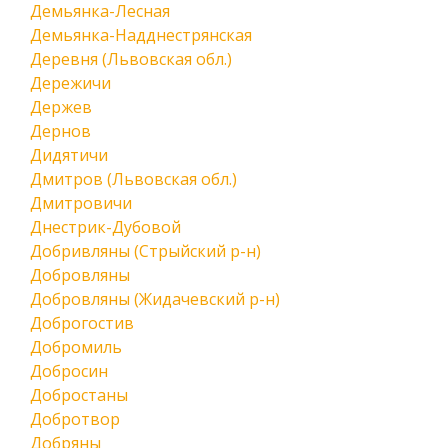
Демьянка-Лесная
Демьянка-Надднестрянская
Деревня (Львовская обл.)
Дережичи
Держев
Дернов
Дидятичи
Дмитров (Львовская обл.)
Дмитровичи
Днестрик-Дубовой
Добривляны (Стрыйский р-н)
Добровляны
Добровляны (Жидачевский р-н)
Доброгостив
Добромиль
Добросин
Добростаны
Добротвор
Добряны