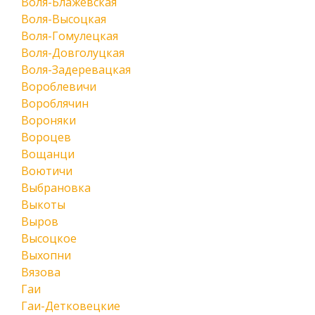
Воля-Блажевская
Воля-Высоцкая
Воля-Гомулецкая
Воля-Довголуцкая
Воля-Задеревацкая
Вороблевичи
Вороблячин
Вороняки
Вороцев
Вощанци
Воютичи
Выбрановка
Выкоты
Выров
Высоцкое
Выхопни
Вязова
Гаи
Гаи-Детковецкие