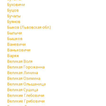
Буховичи
Буцов
Бучалы
Буянов
Быков (Львовская обл.)
Былычи
Бышков
Ваневичи
Ваньковичи
Варяж
Великая Воля
Великая Горожанна
Великая Линина
Великая Озимина
Великая Ольшаница
Великая Сушица
Великие Глебовичи
Великие Грибовичи