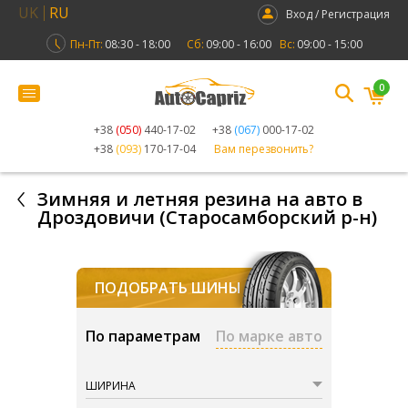
UK
RU
Вход / Регистрация
Пн-Пт:
08:30 - 18:00
Сб:
09:00 - 16:00
Вс:
09:00 - 15:00
0
+38
(050)
440-17-02
+38
(067)
000-17-02
+38
(093)
170-17-04
Вам перезвонить?
Зимняя и летняя резина на авто в
Дроздовичи (Старосамборский р-н)
ПОДОБРАТЬ ШИНЫ
По параметрам
По марке авто
ШИРИНА