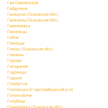
Гаи-Смоленские
Гайдучина
Галицкое (Львовская обл.)
Галичаны (Львовская обл.)
Гамалиевка
Ганновцы
Гийче
Глиницы
Глинск (Львовская обл.)
Глиняны
Глушин
Гнездычев
Годовица
Годыни
Голобутов
Головецко (Старосамборский р-н)
Голосковичи
Голубиця
Гончаровка (Львовская обл.)