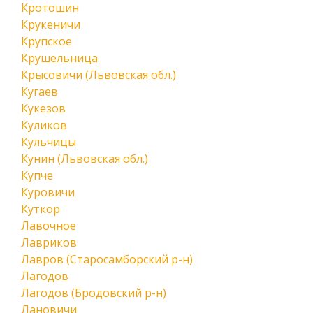
Кротошин
Крукеничи
Крупское
Крушельница
Крысовичи (Львовская обл.)
Кугаев
Кукезов
Куликов
Кульчицы
Кунин (Львовская обл.)
Купче
Куровичи
Куткор
Лавочное
Лавриков
Лавров (Старосамборский р-н)
Лагодов
Лагодов (Бродовский р-н)
Лановичи