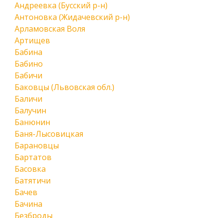
Андреевка (Бусский р-н)
Антоновка (Жидачевский р-н)
Арламовская Воля
Артищев
Бабина
Бабино
Бабичи
Баковцы (Львовская обл.)
Баличи
Балучин
Банюнин
Баня-Лысовицкая
Барановцы
Бартатов
Басовка
Батятичи
Бачев
Бачина
Безброды