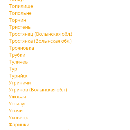
Топилище
Топольне
Торчин
Тристень
Тростянец (Волынская обл.)
Тростянка (Волынская обл.)
Трояновка
Трубки
Туличев
Тур
Турийск
Угриничи
Угринов (Волынская обл.)
Ужовая
Устилуг
Усычи
Уховецк
Фаринки