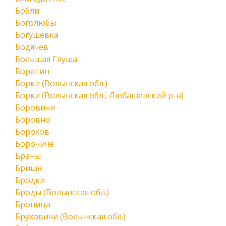
Бобли
Боголюбы
Богушевка
Бодячев
Большая Глуша
Боратин
Борки (Волынская обл.)
Борки (Волынская обл., Любашевский р-н)
Боровичи
Боровно
Борохов
Борочиче
Браны
Брище
Бродки
Броды (Волынская обл.)
Броница
Бруховичи (Волынская обл.)