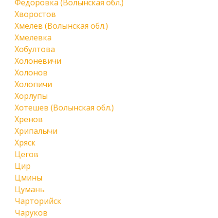
Федоровка (Волынская обл.)
Хворостов
Хмелев (Волынская обл.)
Хмелевка
Хобултова
Холоневичи
Холонов
Холопичи
Хорлупы
Хотешев (Волынская обл.)
Хренов
Хрипалычи
Хряск
Цегов
Цир
Цмины
Цумань
Чарторийск
Чаруков