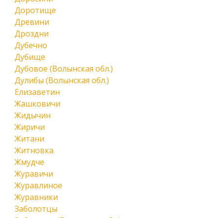
Доротище
Древини
Дроздни
Дубечно
Дубище
Дубовое (Волынская обл.)
Дулибы (Волынская обл.)
Елизаветин
Жашковичи
Жидычин
Жиричи
Житани
Житновка
Жмудче
Журавичи
Журавлиное
Журавники
Заболотцы