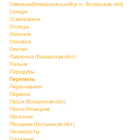
Омельно(Киверцовський р-н., Волинская обл)
Орищи
Осмиловичи
Осовцы
Охлопов
Охновка
Охотин
Павловка (Волынская обл.)
Пальче
Паридубы
Перемиль
Переславичи
Переспа
Пески (Волынская обл.)
Пески-Речицкие
Песочное
Песчаное (Волынская обл.)
Печихвосты
Пирванче