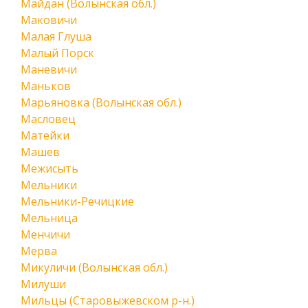
Майдан (Волынская обл.)
Маковичи
Малая Глуша
Малый Порск
Маневичи
Маньков
Марьяновка (Волынская обл.)
Масловец
Матейки
Машев
Межисыть
Мельники
Мельники-Речицкие
Мельница
Менчичи
Мерва
Микуличи (Волынская обл.)
Милуши
Мильцы (Старовыжевском р-н.)