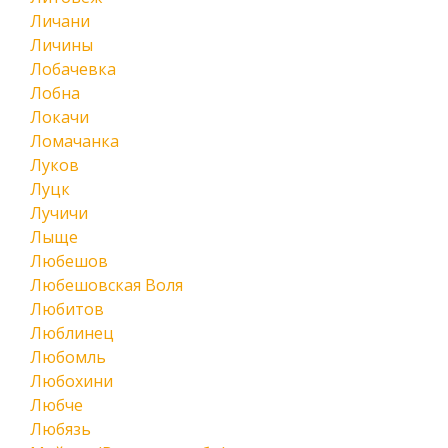
Личани
Личины
Лобачевка
Лобна
Локачи
Ломачанка
Луков
Луцк
Лучичи
Лыще
Любешов
Любешовская Воля
Любитов
Люблинец
Любомль
Любохини
Любче
Любязь