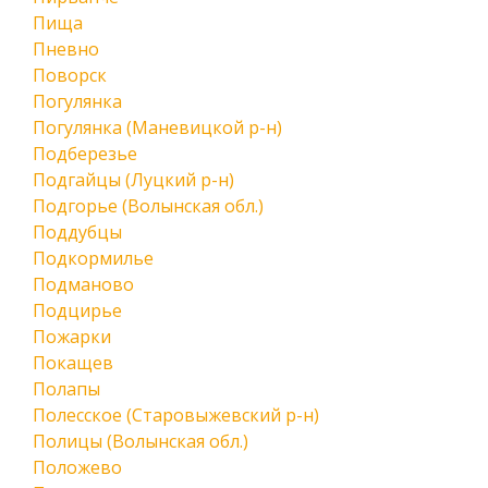
Пища
Пневно
Поворск
Погулянка
Погулянка (Маневицкой р-н)
Подберезье
Подгайцы (Луцкий р-н)
Подгорье (Волынская обл.)
Поддубцы
Подкормилье
Подманово
Подцирье
Пожарки
Покащев
Полапы
Полесское (Старовыжевский р-н)
Полицы (Волынская обл.)
Положево