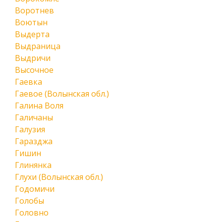
Воротнев
Воютын
Выдерта
Выдраница
Выдричи
Высочное
Гаевка
Гаевое (Волынская обл.)
Галина Воля
Галичаны
Галузия
Гаразджа
Гишин
Глинянка
Глухи (Волынская обл.)
Годомичи
Голобы
Головно