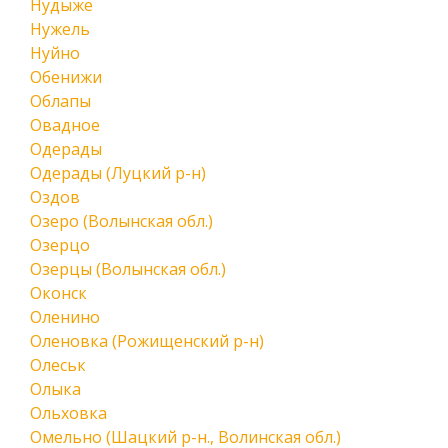
Нудыже
Нужель
Нуйно
Обенижи
Облапы
Овадное
Одерады
Одерады (Луцкий р-н)
Оздов
Озеро (Волынская обл.)
Озерцо
Озерцы (Волынская обл.)
Оконск
Оленино
Оленовка (Рожищенский р-н)
Олеськ
Олыка
Ольховка
Омельно (Шацкий р-н., Волинская обл.)