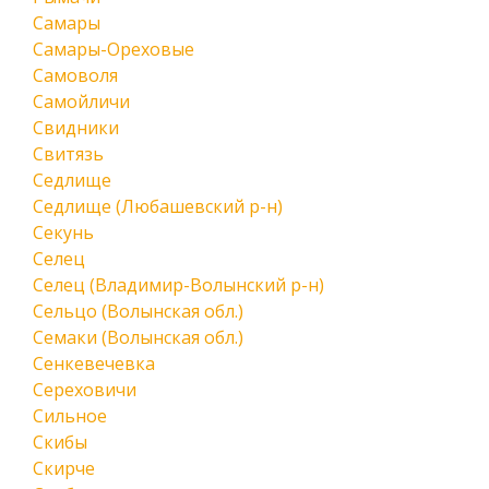
Самары
Самары-Ореховые
Самоволя
Самойличи
Свидники
Свитязь
Седлище
Седлище (Любашевский р-н)
Секунь
Селец
Селец (Владимир-Волынский р-н)
Сельцо (Волынская обл.)
Семаки (Волынская обл.)
Сенкевечевка
Сереховичи
Сильное
Скибы
Скирче