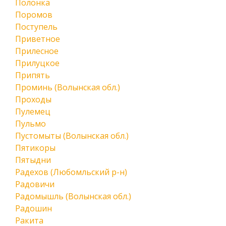
Полонка
Поромов
Поступель
Приветное
Прилесное
Прилуцкое
Припять
Проминь (Волынская обл.)
Проходы
Пулемец
Пульмо
Пустомыты (Волынская обл.)
Пятикоры
Пятыдни
Радехов (Любомльский р-н)
Радовичи
Радомышль (Волынская обл.)
Радошин
Ракита