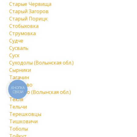
Старые Червища
Старый Загоров
Старый Порицк
Стобыховка
Струмовка
Судче
Сусваль
Суск
Суходолы (Волынская обл.)
Сырники
Тагачин
Тарасово
КНОПКА
Теклино (Волынская обл.)
СВЯЗИ
Текля
Тельчи
Терешковцы
Тишковичи
Тоболы
Тойкут