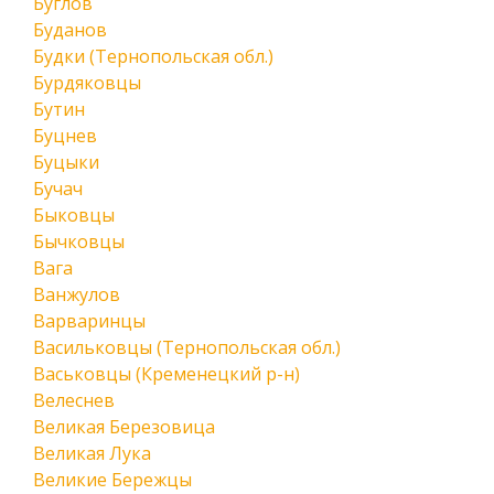
Буглов
Буданов
Будки (Тернопольская обл.)
Бурдяковцы
Бутин
Буцнев
Буцыки
Бучач
Быковцы
Бычковцы
Вага
Ванжулов
Варваринцы
Васильковцы (Тернопольская обл.)
Васьковцы (Кременецкий р-н)
Велеснев
Великая Березовица
Великая Лука
Великие Бережцы